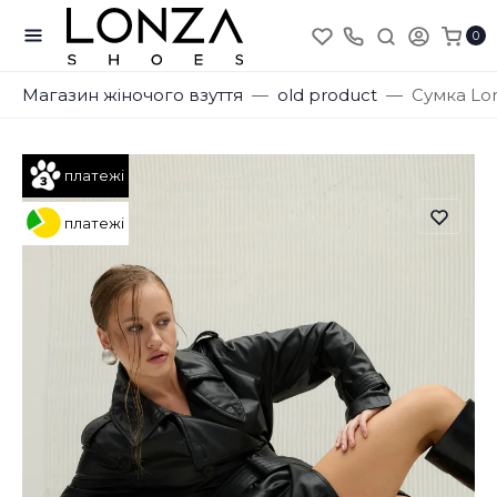
0
Магазин жіночого взуття
old product
Сумка Lo
платежі
платежі