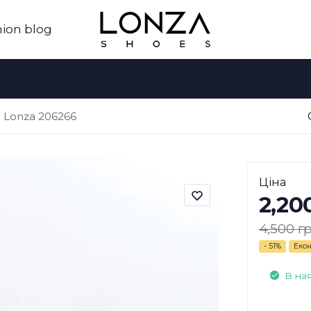
ion blog
 Lonza 206266
Ціна
2,20
4,500 гр
- 51%
Екон
В на