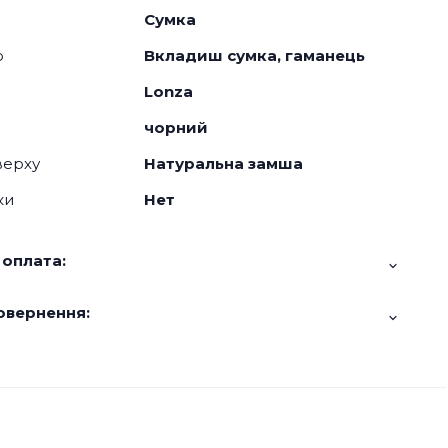
Сумка
о
Вкладиш сумка, гаманець
Lonza
чорний
верху
Натуральна замша
ки
Нет
 оплата:
овернення: