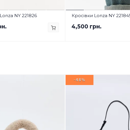
Lonza NY 221826
Кросівки Lonza NY 22184
рн.
4,500 грн.
-48%