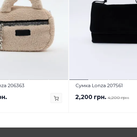
nza 206363
Сумка Lonza 207561
рн.
2,200 грн.
4,200 грн.