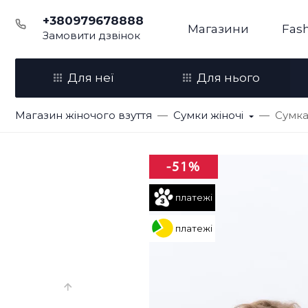
+380979678888
Магазини
Fash
Замовити дзвінок
Для неї
Для нього
Магазин жіночого взуття
Сумки жіночі
Сумка
-51%
платежі
платежі