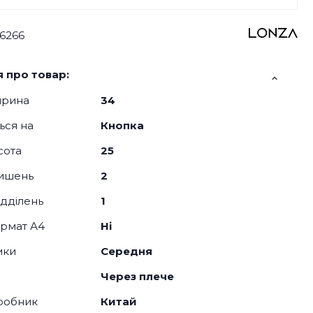
6266
 про товар:
ирина
34
ься на
Кнопка
сота
25
кишень
2
відділень
1
рмат А4
Ні
мки
Середня
Через плече
робник
Китай