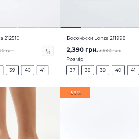
a 212510
Босоніжки Lonza 211998
2,390 грн.
00 грн.
3,990 грн.
Розмір:
39
40
41
37
38
39
40
41
-58%