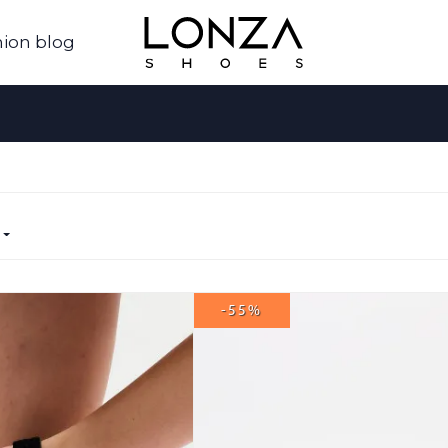
ion blog
-55%