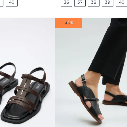
9
40
36
37
38
39
40
-40%