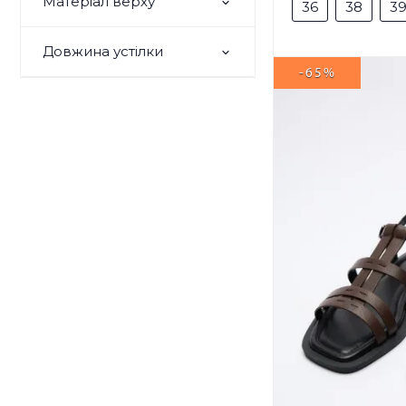
Матеріал верху
36
38
3
Довжина устілки
-65%