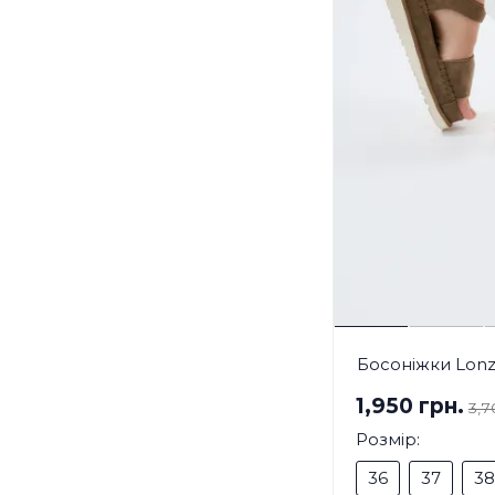
Босоніжки Lonz
1,950 грн.
3,7
Розмір:
36
37
38