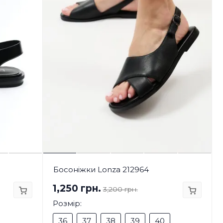
Босоніжки Lonza 212964
1,250 грн.
3,200 грн.
Розмір:
36
37
38
39
40