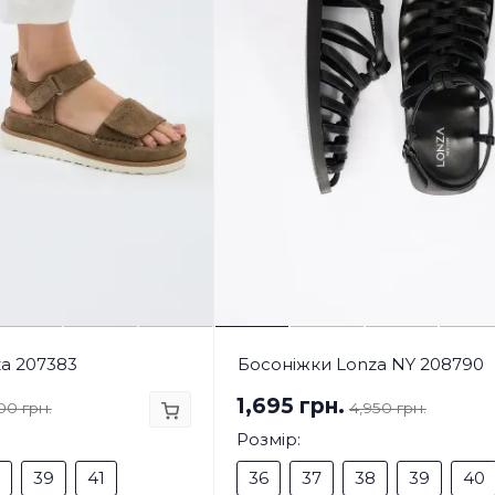
a 207383
Босоніжки Lonza NY 208790
1,695 грн.
00 грн.
4,950 грн.
Розмір:
39
41
36
37
38
39
40