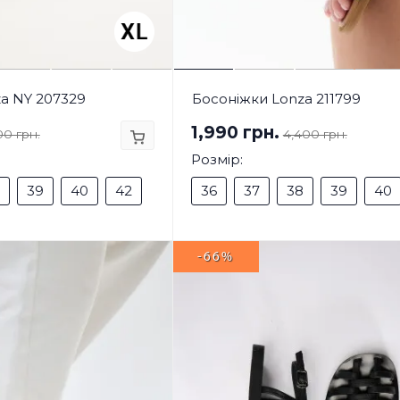
a NY 207329
Босоніжки Lonza 211799
1,990 грн.
00 грн.
4,400 грн.
Розмір:
39
40
42
36
37
38
39
40
-66%