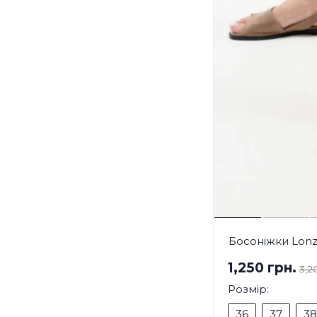
Босоніжки Lonz
1,250 грн.
3,2
Розмір:
36
37
38