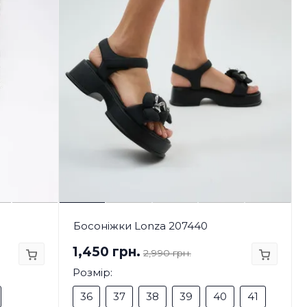
Босоніжки Lonza 207440
1,450 грн.
2,990 грн.
Розмір:
36
37
38
39
40
41