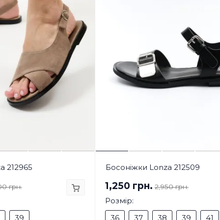
a 212965
Босоніжки Lonza 212509
1,250 грн.
00 грн.
2,950 грн.
Розмір:
39
36
37
38
39
41