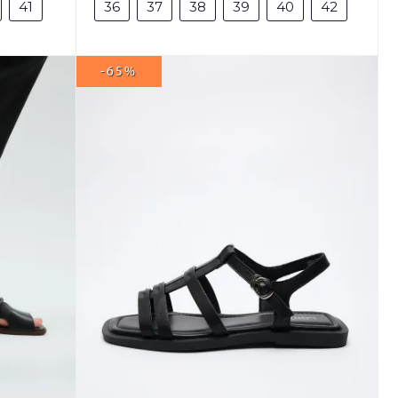
41
36
37
38
39
40
42
-65%