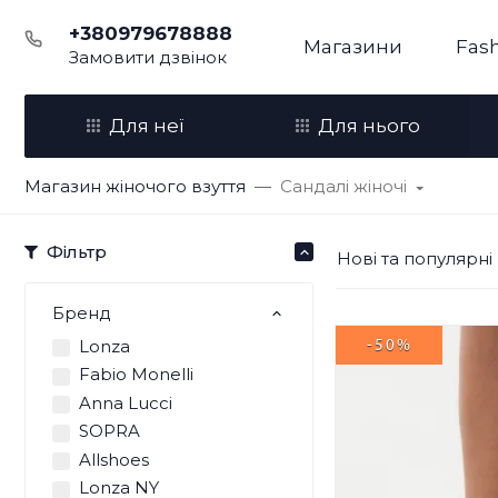
+380979678888
Магазини
Fash
Замовити дзвінок
Для неї
Для нього
Магазин жіночого взуття
Сандалі жіночі
Фільтр
Нові та популярні
Бренд
Lonza
-50%
Fabio Monelli
Anna Lucci
SOPRA
Allshoes
Lonza NY