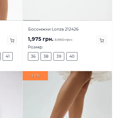
Босоніжки Lonza 212426
1,975 грн.
3,950 грн.
Розмір:
41
36
38
39
40
-52%