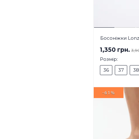
Босоніжки Lonz
1,350 грн.
3,9
Розмір:
36
37
38
-61%