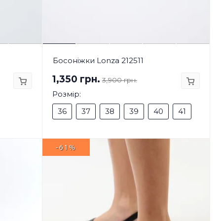
Босоніжки Lonza 212511
1,350 грн.
3,900 грн.
Розмір:
36
37
38
39
40
41
-61%