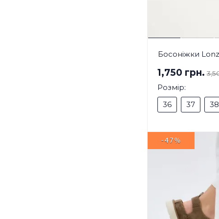
Босоніжки Lonz
1,750 грн.
3,5
Розмір:
36
37
38
-47%