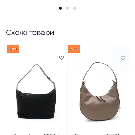
Схожі товари
-40%
-50%
-