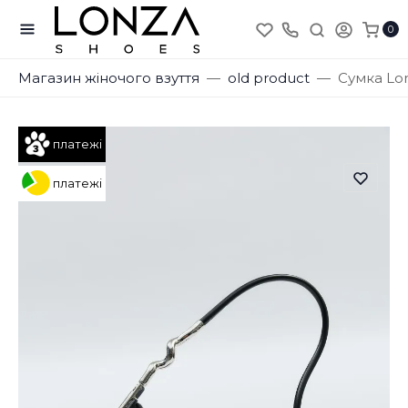
0
Магазин жіночого взуття
old product
Сумка Lo
платежі
платежі