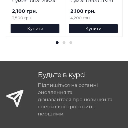
Сумка Lonza 206241
Сумка Lonza 213191
2,100 грн.
2,100 грн.
3,500 грн.
4,200 грн.
Купити
Купити
Будьте в курсі
Підпишіться на останні
оновлення та
дізнавайтеся про новинки та
спеціальні пропозиції
першими.