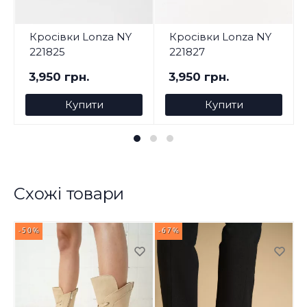
Кросівки Lonza NY
Кросівки Lonza NY
221825
221827
3,950 грн.
3,950 грн.
Купити
Купити
Схожі товари
-50%
-67%
-