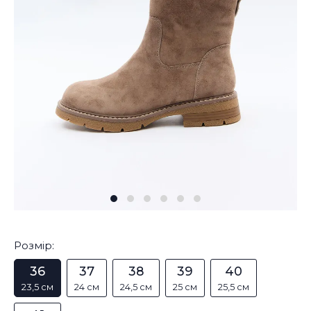
Розмір:
36
37
38
39
40
23,5 см
24 см
24,5 см
25 см
25,5 см