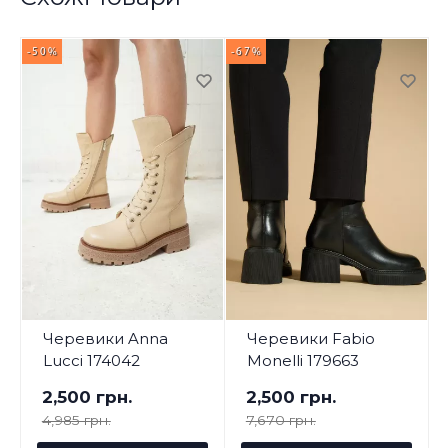
-50%
-67%
-
Черевики Anna
Черевики Fabio
Lucci 174042
Monelli 179663
2,500 грн.
2,500 грн.
4,985 грн.
7,670 грн.