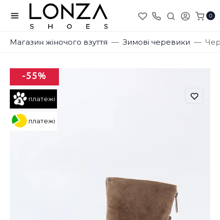
0
Магазин жіночого взуття
Зимові черевики
Чер
-55%
платежі
платежі