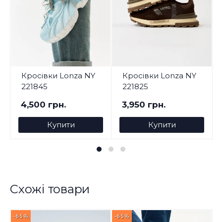
Кросівки Lonza NY
Кросівки Lonza NY
221845
221825
4,500 грн.
3,950 грн.
Купити
Купити
Схожі товари
-65%
-65%
-