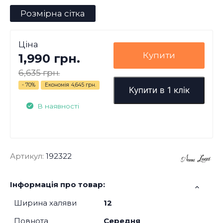
Розмірна сітка
Ціна
Купити
1,990 грн.
6,635 грн.
- 70%
Економія
4,645 грн.
Купити в 1 клік
В наявності
Артикул:
192322
Інформація про товар:
Ширина халяви
12
Повнота
Середня