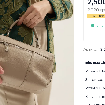
2,50
2,920 гр
- 14%
Екон
В на
Артикул:
21
Інформація
Розмір Ш
Закриваєт
Розмір Ви
Кількість 
Кількість 