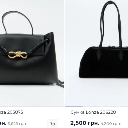
nza 205875
Сумка Lonza 206228
рн.
2,500 грн.
3,625 грн.
4,200 грн.