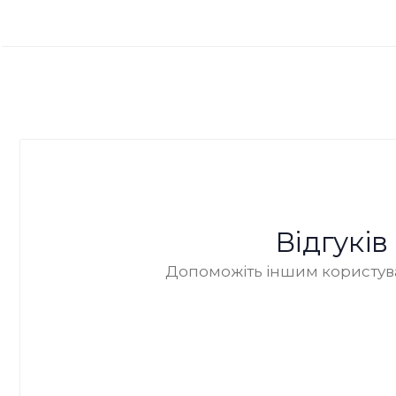
Відгукі
Допоможіть іншим користува