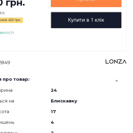
0 грн.
н.
Купити в 1 клік
омія
420 грн.
явності
2849
 про товар:
ирина
24
ься на
Блискавку
сота
17
кишень
4
відділень
2