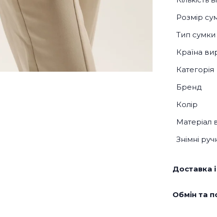
Розмір су
Тип сумки
Країна ви
Категорія
Бренд
Колір
Матеріал 
Знімні руч
Доставка і
Обмін та п