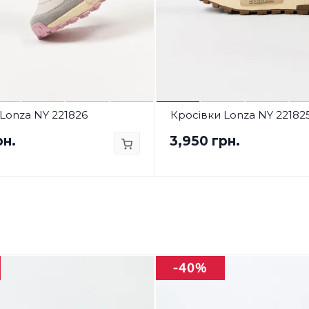
Lonza NY 221826
Кросівки Lonza NY 22182
рн.
3,950 грн.
-40%