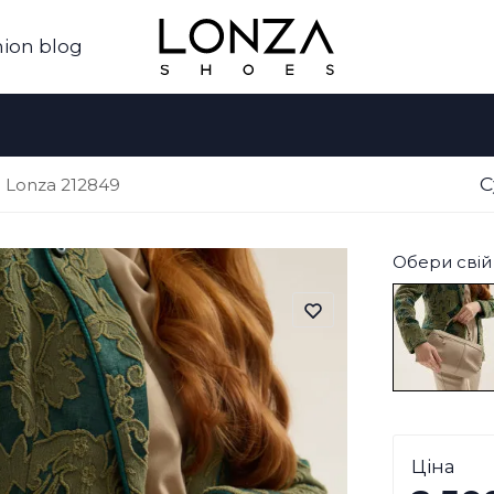
ion blog
С
 Lonza 212849
Обери свій 
Ціна