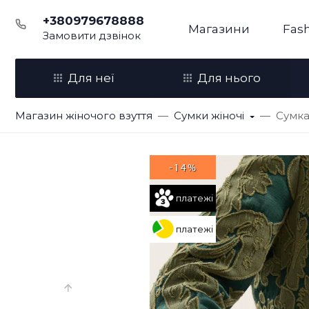
+380979678888
Магазини
Fash
Замовити дзвінок
Для неї
Для нього
Магазин жіночого взуття
Сумки жіночі
Сумка
-14%
платежі
платежі