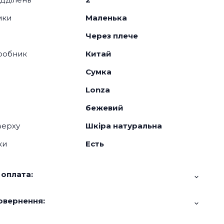
мки
Маленька
Через плече
робник
Китай
Сумка
Lonza
бежевий
верху
Шкіра натуральна
ки
Есть
 оплата:
овернення: