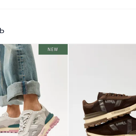
ь
NEW