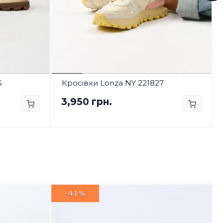
5
Кросівки Lonza NY 221827
3,950 грн.
-41%