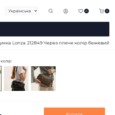
0
0
умка Lonza 212849 Через плече колір бежевий
колір:
Купити