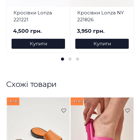
Кросівки Lonza
Кросівки Lonza NY
221221
221826
4,500 грн.
3,950 грн.
Купити
Купити
Схожі товари
-47%
-47%
-