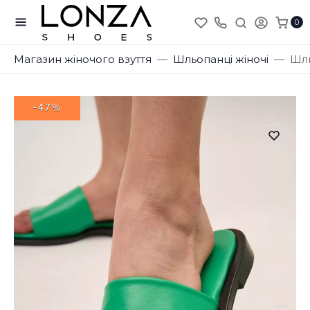
0
Магазин жіночого взуття
Шльопанці жіночі
Шль
-47%