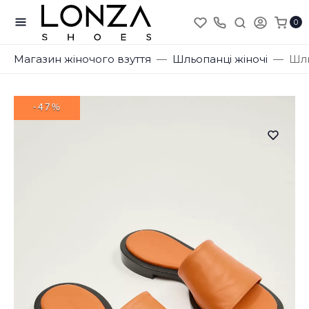
0
Магазин жіночого взуття
Шльопанці жіночі
Шль
-47%