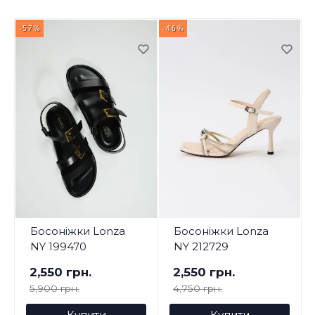
-57%
-46%
-
Босоніжки Lonza
Босоніжки Lonza
NY 199470
NY 212729
2,550 грн.
2,550 грн.
5,900 грн.
4,750 грн.
Купити
Купити