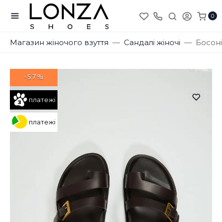
0
Магазин жіночого взуття
Сандалі жіночі
Босоні
-57%
платежі
платежі