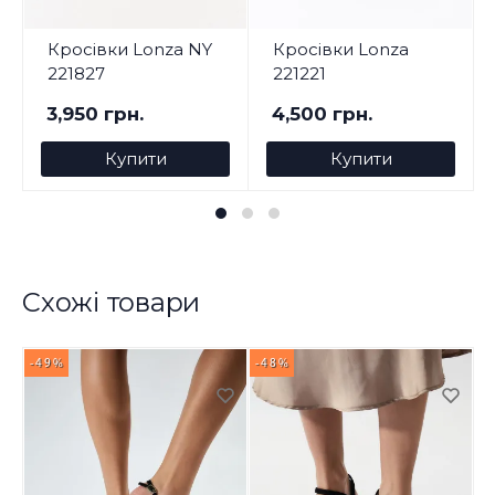
Кросівки Lonza NY
Кросівки Lonza
221827
221221
3,950 грн.
4,500 грн.
Купити
Купити
Схожі товари
-49%
-48%
-