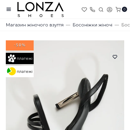
0
Магазин жіночого взуття
Босоніжки жіночі
Бос
-50%
платежі
платежі