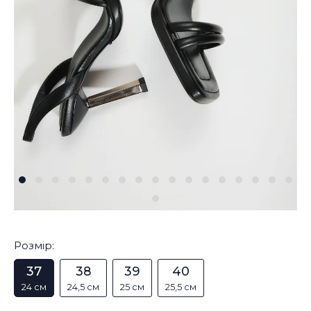
Розмір:
37
38
39
40
24 см
24,5 см
25 см
25,5 см