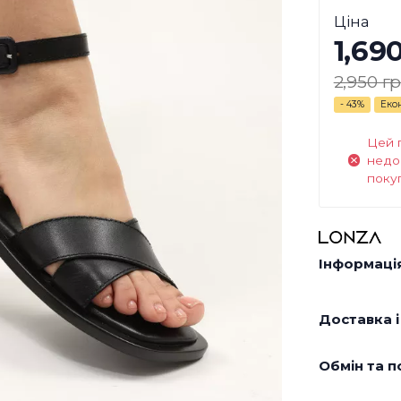
Ціна
1,69
2,950 гр
- 43%
Еко
Цей 
недо
поку
Інформація
Доставка і
Обмін та п