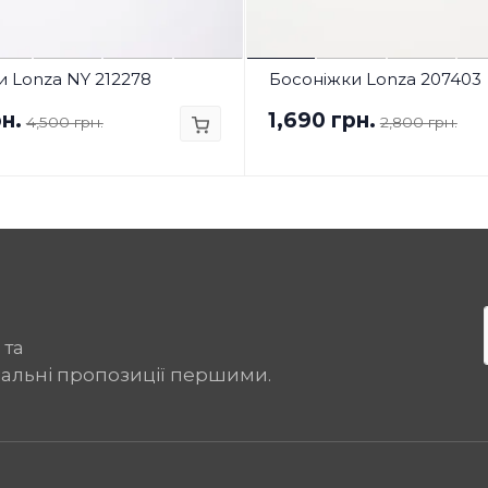
 Lonza NY 212278
Босоніжки Lonza 207403
н.
1,690 грн.
4,500 грн.
2,800 грн.
 та
іальні пропозиції першими.