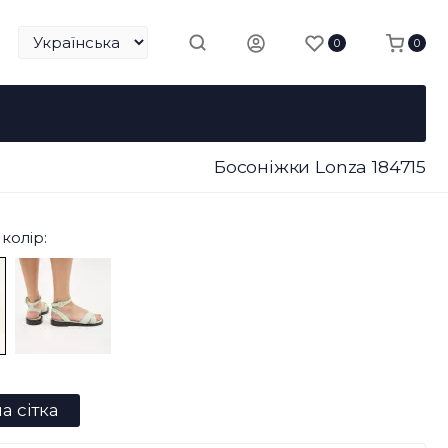
0
0
Босоніжки Lonza 184715
колір:
а сітка