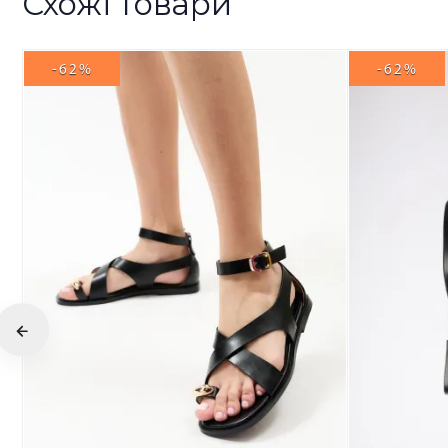
Схожі товари
-62%
-62%