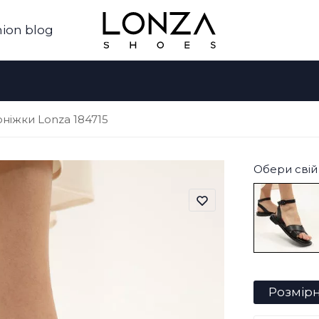
ion blog
ніжки Lonza 184715
Обери свій 
Розмірн