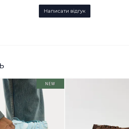
ь
NEW