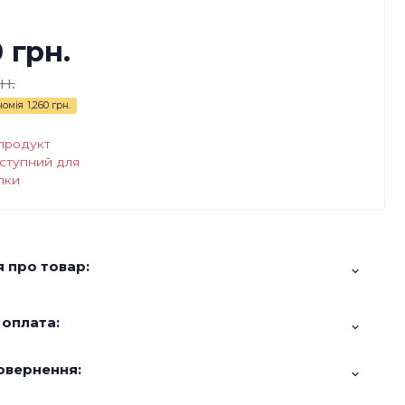
0 грн.
н.
номія
1,260 грн.
продукт
ступний для
пки
 про товар:
 оплата:
овернення: