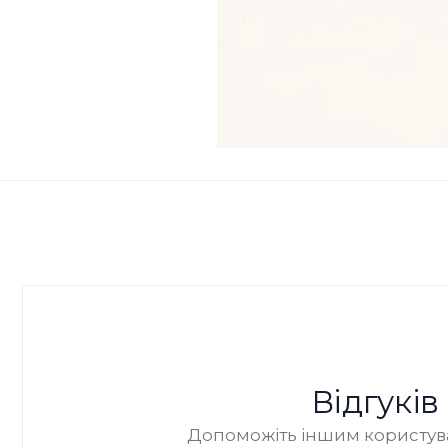
Відгукі
Допоможіть іншим користува