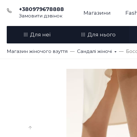
+380979678888
Магазини
Fash
Замовити дзвінок
Для неї
Для нього
Магазин жіночого взуття
Сандалі жіночі
Босо