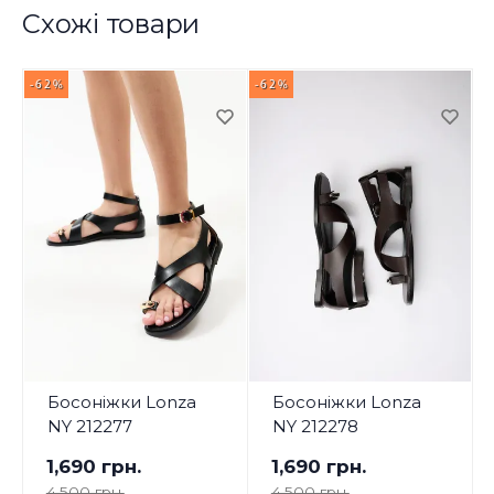
Схожі товари
-62%
-62%
-
Босоніжки Lonza
Босоніжки Lonza
NY 212277
NY 212278
1,690 грн.
1,690 грн.
4,500 грн.
4,500 грн.