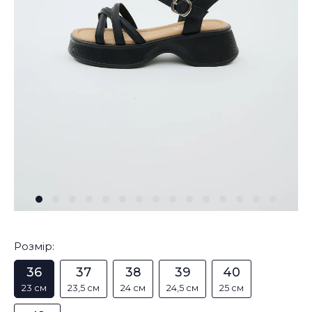
Розмір:
36
37
38
39
40
23 см
23,5 см
24 см
24,5 см
25 см