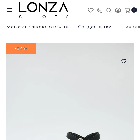
0
Магазин жіночого взуття
Сандалі жіночі
Босон
-34%