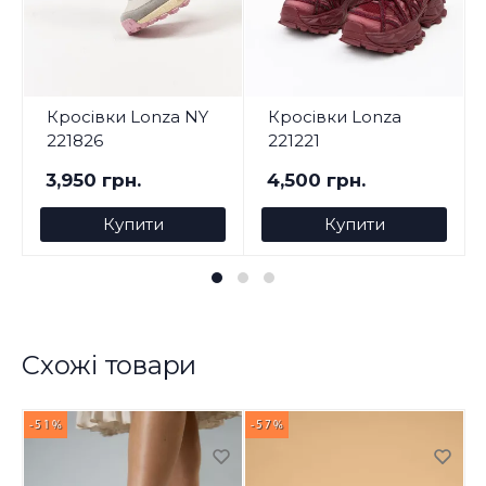
Кросівки Lonza NY
Кросівки Lonza
221826
221221
3,950 грн.
4,500 грн.
Купити
Купити
Схожі товари
-51%
-57%
-