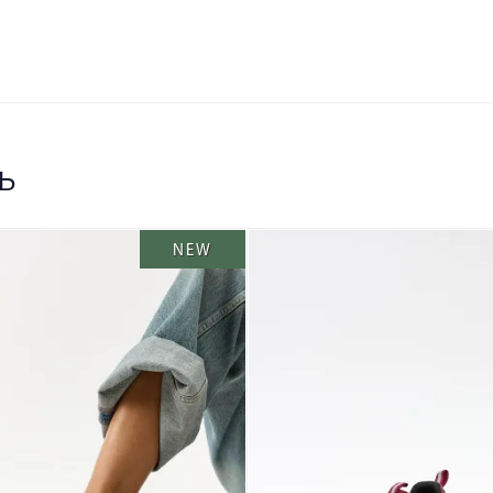
ь
NEW