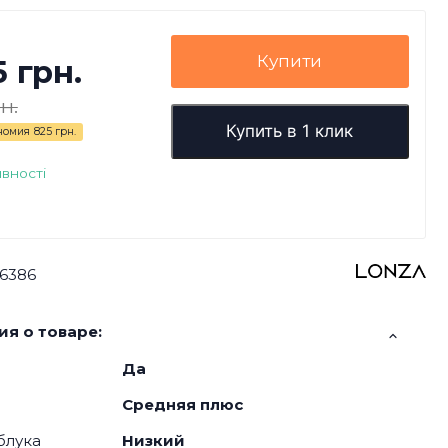
Купити
5 грн.
н.
Купить в 1 клик
номия
825 грн.
явності
6386
я о товаре:
Да
Средняя плюс
блука
Низкий