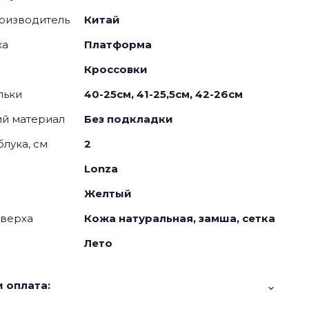
оизводитель
Китай
ка
Платформа
я
Кроссовки
льки
40-25см, 41-25,5см, 42-26см
й материал
Без подкладки
блука, см
2
Lonza
Желтый
 верха
Кожа натуральная, замша, сетка
Лето
 оплата: