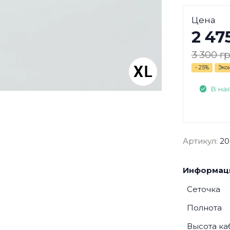
Цена
2 47
3 300 гр
- 25%
Эко
В на
Артикул:
20
Информаци
Сеточка
Полнота
Высота ка