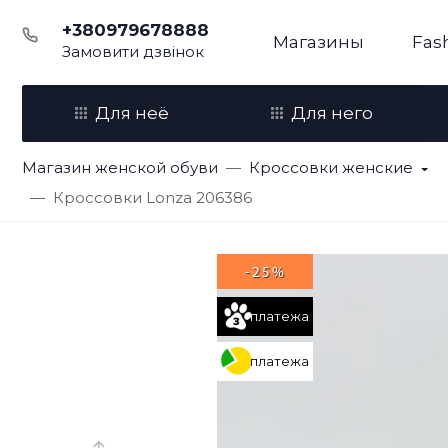
+380979678888
Магазины
Fas
Замовити дзвінок
Для неё
Для него
Магазин женской обуви
Кроссовки женские
Кроссовки Lonza 206386
-25%
платежа
платежа