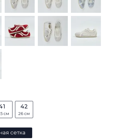
41
42
,5 см
26 см
ная сетка