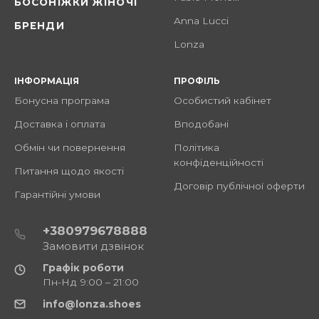
БОСОНІЖКИ ЖІНОЧІ
Anna Lucci
БРЕНДИ
Lonza
ІНФОРМАЦІЯ
ПРОФІЛЬ
Бонусна програма
Особистий кабінет
Доставка і оплата
Вподобані
Обмін чи повернення
Політика
конфіденційності
Питання щодо якості
Договір публічної оферти
Гарантійні умови
+380979678888
Замовити дзвінок
Графік роботи
Пн-Нд 9:00 – 21:00
info@lonza.shoes