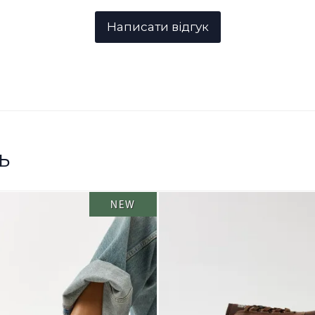
ь
NEW