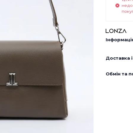
недо
поку
Інформація
Доставка і
Обмін та п