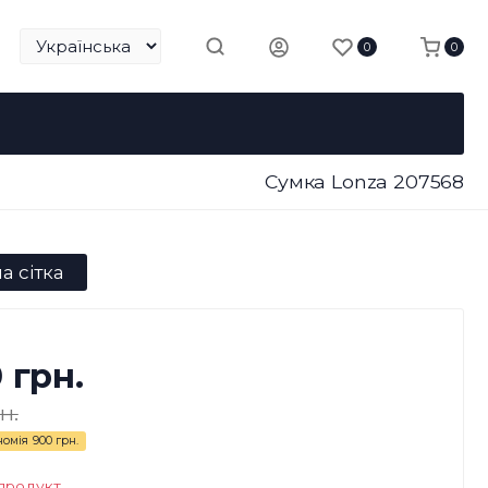
0
0
Сумка Lonza 207568
а сітка
0 грн.
н.
номія
900 грн.
продукт