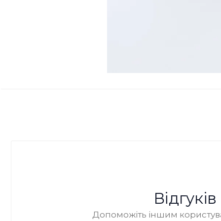
Відгукі
Допоможіть іншим користува