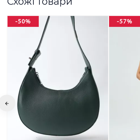
Схожі товари
-50%
-57%