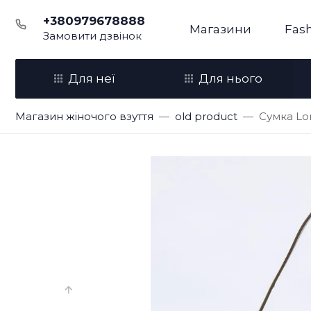
+380979678888
Магазини
Fash
Замовити дзвінок
Для неї
Для нього
Магазин жіночого взуття
old product
Сумка Lo