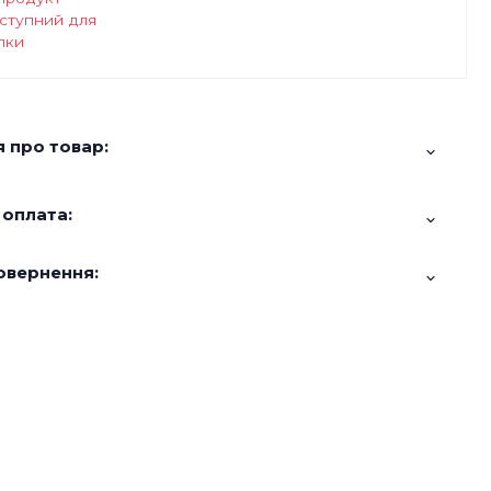
ступний для
пки
 про товар:
 оплата:
овернення: