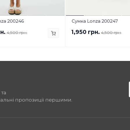
nza 200246
Сумка Lonza 200247
н.
1,950 грн.
4,500 грн.
4,500 грн.
 та
іальні пропозиції першими.