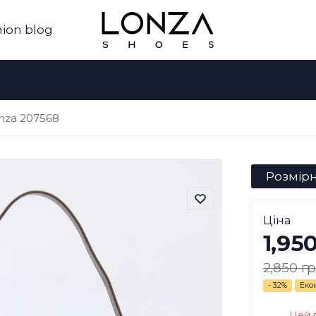
ion blog
nza 207568
Розмірн
Ціна
1,95
2,850 гр
- 32%
Еко
Цей 