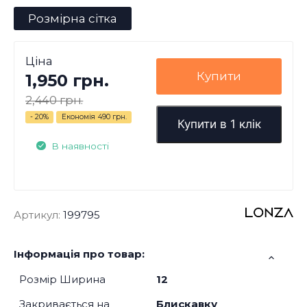
Розмірна сітка
Ціна
Купити
1,950 грн.
2,440 грн.
- 20%
Економія
490 грн.
Купити в 1 клік
В наявності
Артикул:
199795
Інформація про товар:
Розмір Ширина
12
Закривається на
Блискавку