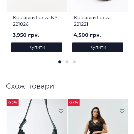
Кросівки Lonza NY
Кросівки Lonza
221826
221221
3,950 грн.
4,500 грн.
Купити
Купити
Схожі товари
-50%
-57%
-