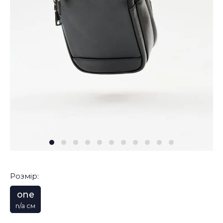
Розмір:
one
n/a см