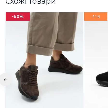
Схожі товари
-60%
-71%