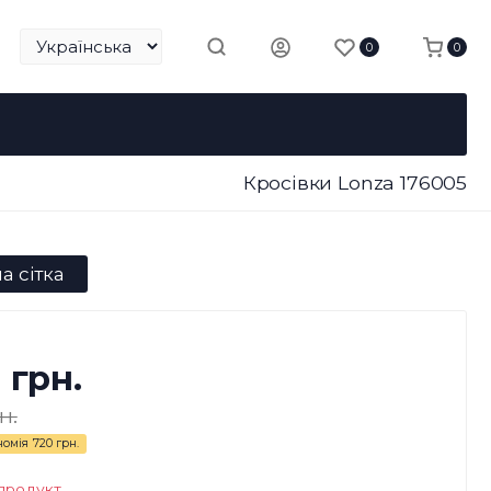
0
0
Кросівки Lonza 176005
а сітка
 грн.
н.
номія
720 грн.
продукт