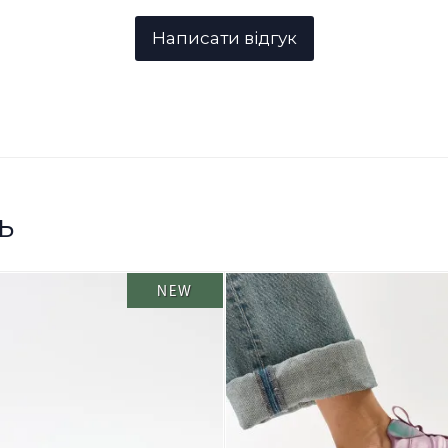
ь
NEW