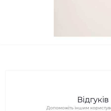
Відгукі
Допоможіть іншим користува