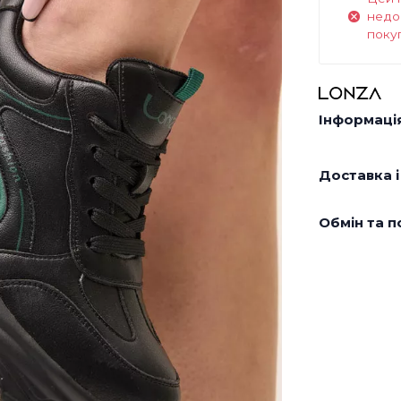
недо
поку
Інформація
Доставка і
Обмін та п