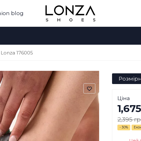
ion blog
 Lonza 176005
Розмірн
Ціна
1,675
2,395 гр
- 30%
Еко
Цей 