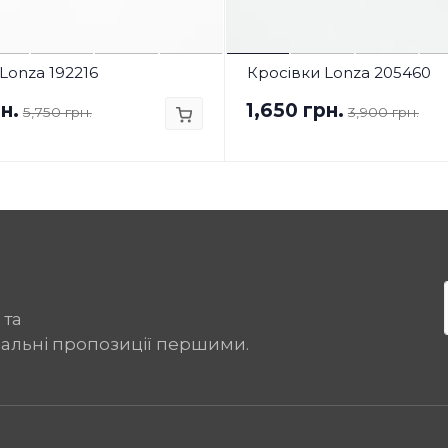
Lonza 192216
Кросівки Lonza 205460
н.
1,650 грн.
5,750 грн.
3,900 грн.
 та
іальні пропозиції першими.