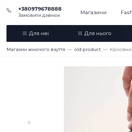
+380979678888
Магазини
Fash
Замовити дзвінок
Для неї
Для нього
Магазин жіночого взуття
old product
Кросівки