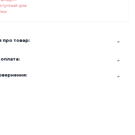
ступний для
пки
 про товар:
 оплата:
овернення: