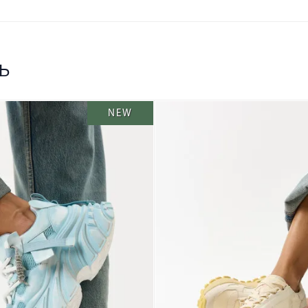
ь
NEW