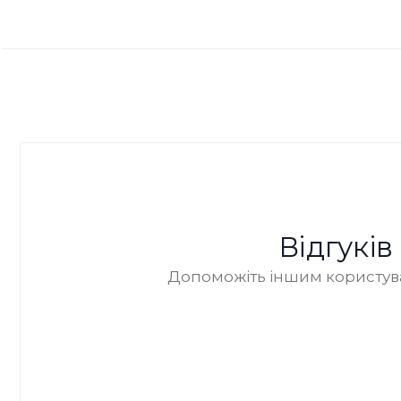
Відгукі
Допоможіть іншим користува