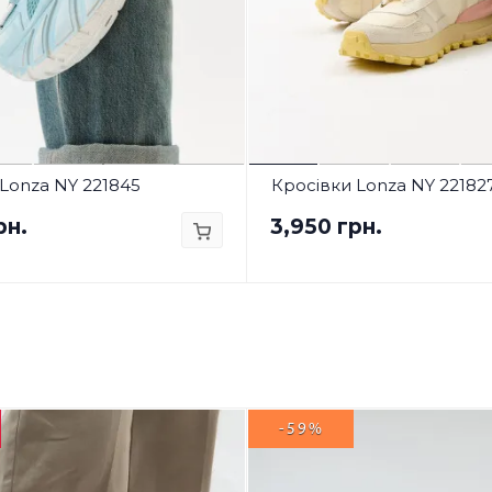
Lonza NY 221845
Кросівки Lonza NY 22182
рн.
3,950 грн.
-59%