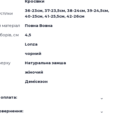
Кросівки
36-23см, 37-23,5см, 38-24см, 39-24,5см,
стілки
40-25см, 41-25,5см, 42-26см
й матеріал
Повна Вовна
борів, см
4,5
Lonza
чорний
верху
Натуральна замша
жіночий
Демісезон
 оплата:
овернення: