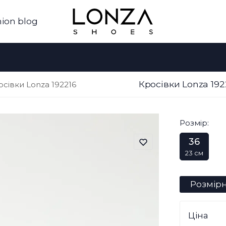
ion blog
Кросівки Lonza 19
осівки Lonza 192216
Розмір:
36
23 см
Розмірн
Ціна