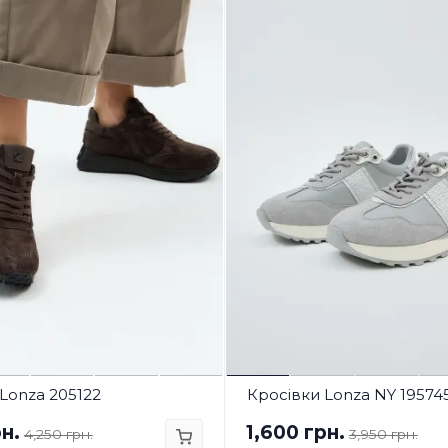
Lonza 205122
Кросівки Lonza NY 19574
н.
1,600 грн.
4,250 грн.
3,950 грн.