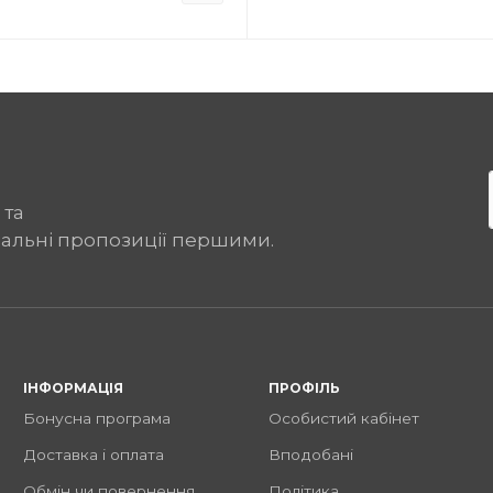
 та
іальні пропозиції першими.
ІНФОРМАЦІЯ
ПРОФІЛЬ
Бонусна програма
Особистий кабінет
Доставка і оплата
Вподобані
Обмін чи повернення
Політика