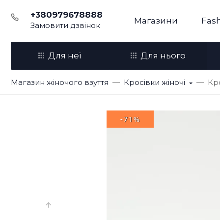
+380979678888
Магазини
Fash
Замовити дзвінок
Для неї
Для нього
Магазин жіночого взуття
Кросівки жіночі
Кр
-71%