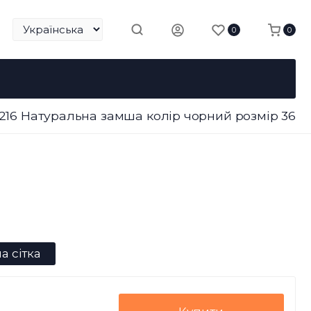
0
0
2216 Натуральна замша колір чорний розмір 36
а сітка