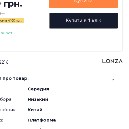
Купити
0 грн.
н.
Купити в 1 клік
омія
4,100 грн.
явності
2216
 про товар:
Середня
дбора
Низький
робник
Китай
ка
Платформа