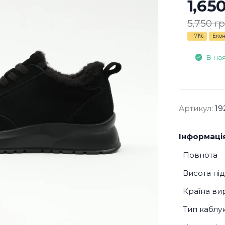
1,65
5,750 гр
- 71%
Екон
В на
Артикул:
19
Інформація
Повнота
Висота пі
Країна ви
Тип каблу