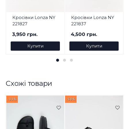
Кросівки Lonza NY
Кросівки Lonza NY
221827
221837
3,950 грн.
4,500 грн.
Купити
Купити
Схожі товари
-33%
-50%
-