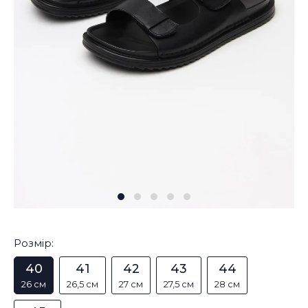
Розмір:
40
41
42
43
44
26 см
26,5 см
27 см
27,5 см
28 см