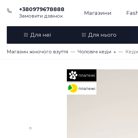
+380979678888
Магазини
Fash
Замовити дзвінок
Для неї
Для нього
Магазин жіночого взуття
Чоловічі кеди
Кеди 
платежі
платежі