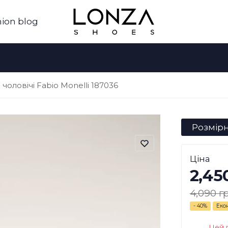
ion blog
чоловічі Fabio Monelli 187036
Розмірн
Ціна
2,45
4,090 г
- 40%
Еко
Цей 