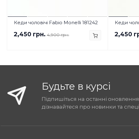
Кеди чоловічі Fabio Monelli 181242
Кеди чоло
2,450 грн.
2,450 г
4,900 грн.
Будьте в курсі
Підпишіться на останні оновлення
дізнавайтеся про новинки та спец