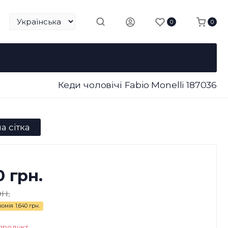
0
0
Кеди чоловічі Fabio Monelli 187036
а сітка
0 грн.
рн.
номія
1,640 грн.
продукт