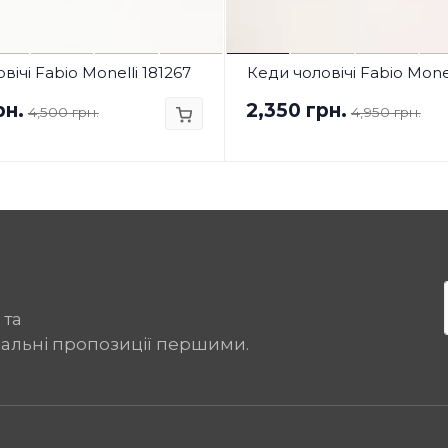
вічі Fabio Monelli 181267
Кеди чоловічі Fabio Monel
рн.
2,350 грн.
4,500 грн.
4,950 грн.
 та
іальні пропозиції першими.