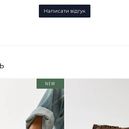
ь
NEW