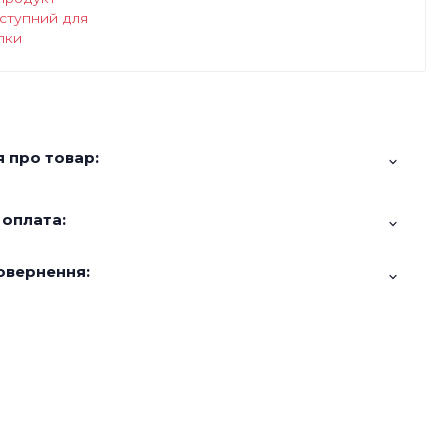
ступний для
пки
 про товар:
 оплата:
овернення: