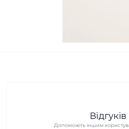
Відгукі
Допоможіть іншим користува