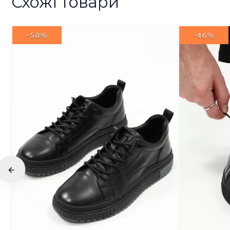
Схожі товари
-50%
-46%