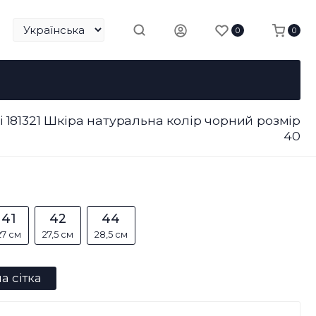
0
0
li 181321 Шкіра натуральна колір чорний розмір
40
41
42
44
27 см
27,5 см
28,5 см
а сітка