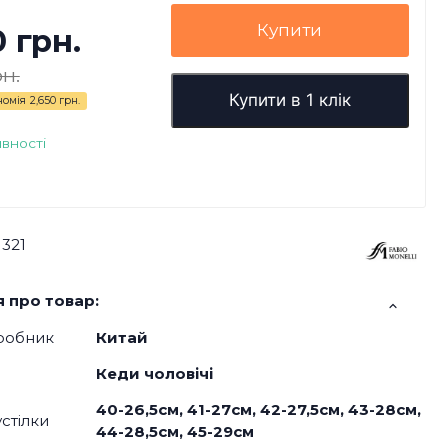
Купити
0 грн.
рн.
Купити в 1 клік
номія
2,650 грн.
явності
1321
 про товар:
робник
Китай
Кеди чоловічі
40-26,5см, 41-27см, 42-27,5см, 43-28см,
стілки
44-28,5см, 45-29см