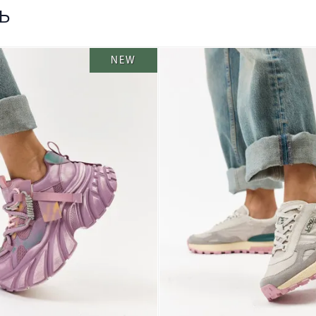
ь
NEW