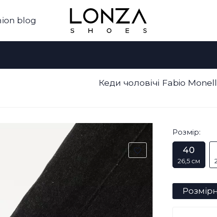
ion blog
Кеди чоловічі Fabio Monel
Розмір:
40
26,5 см
Розмірн