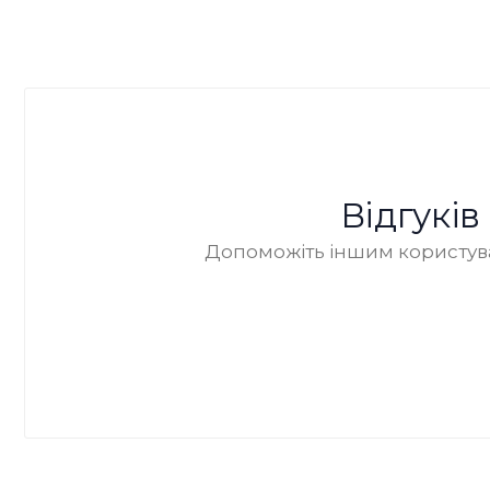
Відгукі
Допоможіть іншим користува