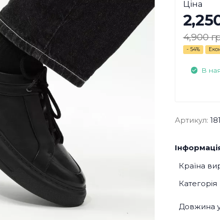
Ціна
2,25
4,900 г
- 54%
Еко
В на
Артикул:
18
Інформація
Країна ви
Категорія
Довжина у