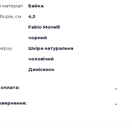
й матеріал
Байка
борів, см
4,5
Fabio Monelli
чорний
верху
Шкіра натуральна
чоловічий
Демісезон
 оплата:
овернення: