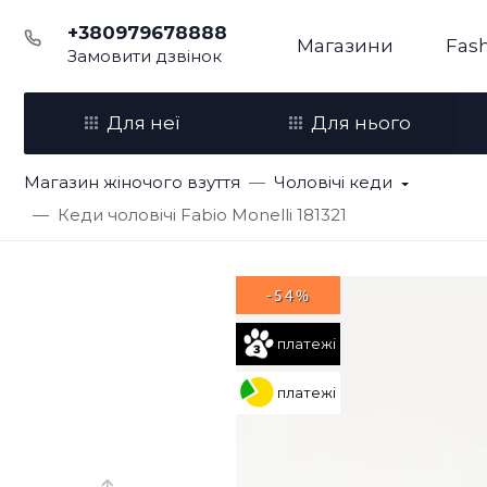
+380979678888
Магазини
Fash
Замовити дзвінок
Для неї
Для нього
Магазин жіночого взуття
Чоловічі кеди
Кеди чоловічі Fabio Monelli 181321
-54%
платежі
платежі