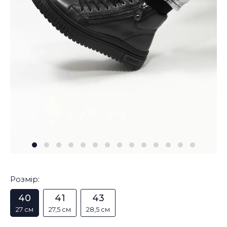
Розмір:
40
41
43
27 см
27,5 см
28,5 см