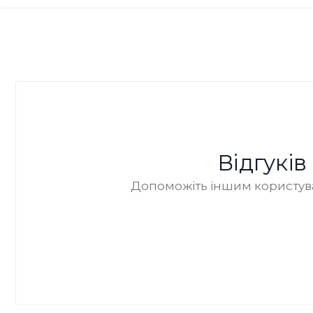
Відгукі
Допоможіть іншим користува