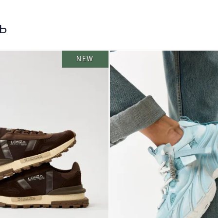
ь
NEW