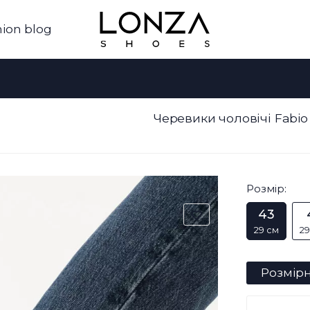
ion blog
Черевики чоловічі Fabio
Розмір:
43
29 см
29
Розмірн