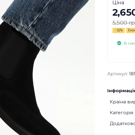
Ціна
2,65
5,500 гр
- 52%
Еко
В на
Артикул:
18
Інформація
Країна ви
Категорія
Додатков