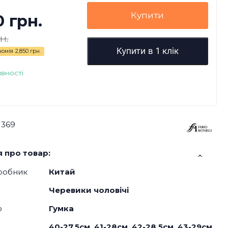
Купити
0 грн.
н.
Купити в 1 клік
номія
2,850 грн.
явності
1369
 про товар:
робник
Китай
Черевики чоловічі
о
Гумка
40-27,5см, 41-28см, 42-28,5см, 43-29см,