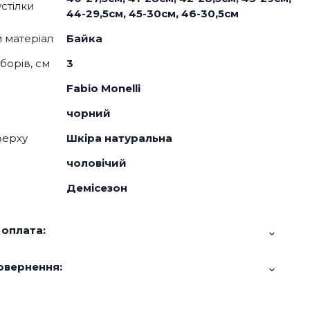
стілки
44-29,5см, 45-30см, 46-30,5см
й матеріал
Байка
борів, см
3
Fabio Monelli
чорний
верху
Шкіра натуральна
чоловічий
Демісезон
 оплата:
овернення: