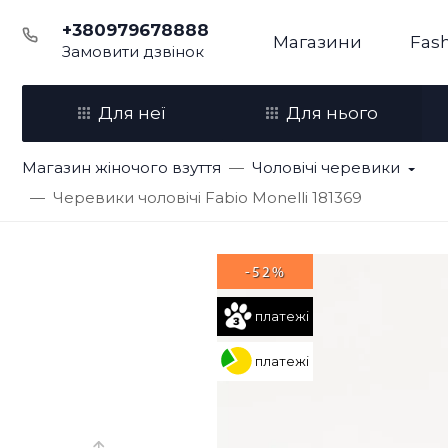
+380979678888
Магазини
Fash
Замовити дзвінок
Для неї
Для нього
Магазин жіночого взуття
Чоловічі черевики
Черевики чоловічі Fabio Monelli 181369
-52%
платежі
платежі