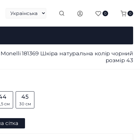
0
0
 Monelli 181369 Шкіра натуральна колір чорний
розмір 43
44
45
,5 см
30 см
а сітка