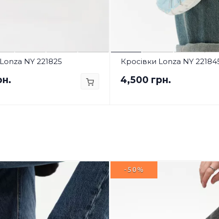
Lonza NY 221825
Кросівки Lonza NY 22184
рн.
4,500 грн.
-50%