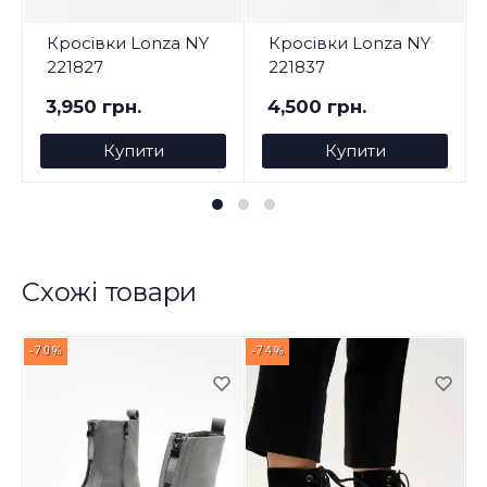
Кросівки Lonza NY
Кросівки Lonza NY
221827
221837
3,950 грн.
4,500 грн.
Купити
Купити
Схожі товари
-70%
-74%
-