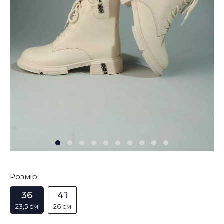
Розмір:
36
41
23,5 см
26 см