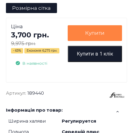
Розмірна сітка
Ціна
Купити
3,700 грн.
9,975 грн.
- 63%
Економія
6,275 грн.
Купити в 1 клік
В наявності
Артикул:
189440
Інформація про товар:
Ширина халяви
Регулируется
Повнота
Середній плюс