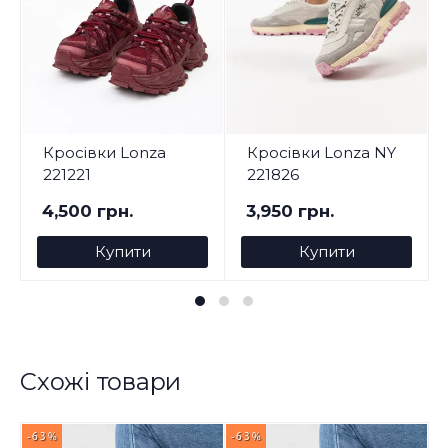
Кросівки Lonza
Кросівки Lonza NY
221221
221826
4,500 грн.
3,950 грн.
Купити
Купити
Схожі товари
-63%
-63%
-