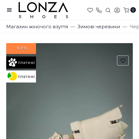
0
Магазин жіночого взуття
Зимові черевики
Чер
-63%
платежі
платежі