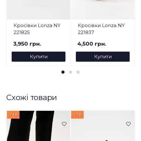
Кросівки Lonza NY
Кросівки Lonza NY
221825
221837
3,950 грн.
4,500 грн.
Купити
Купити
Схожі товари
-74%
-51%
-