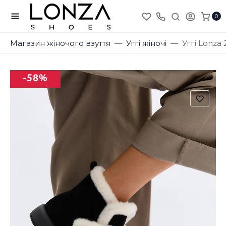
0
Магазин жіночого взуття
Уггі жіночі
Уггі Lonza 
-58%