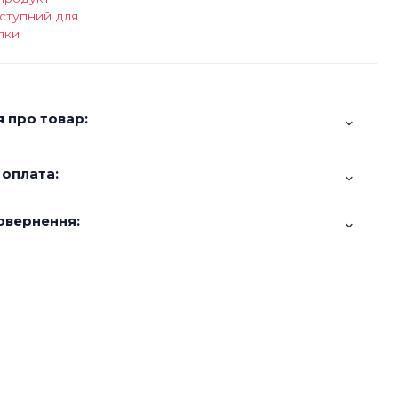
ступний для
пки
 про товар:
 оплата:
овернення: