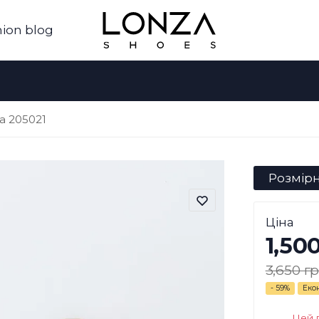
ion blog
za 205021
Розмірн
Ціна
1,50
3,650 гр
- 59%
Еко
Цей 