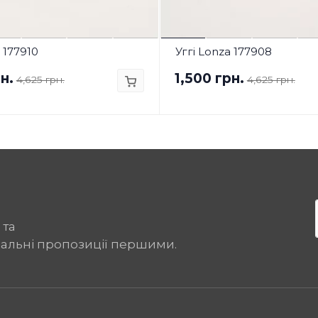
 177910
Уггі Lonza 177908
н.
1,500 грн.
4,625 грн.
4,625 грн.
 та
іальні пропозиції першими.