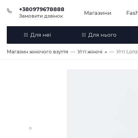
+380979678888
Магазини
Fash
Замовити дзвінок
Для неї
Для нього
Магазин жіночого взуття
Уггі жіночі
Уггі Lon