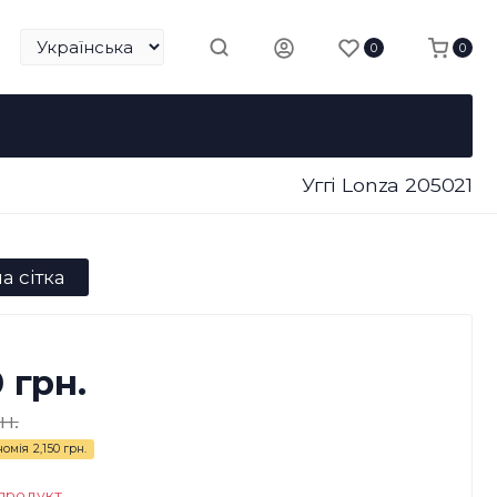
0
0
Уггі Lonza 205021
а сітка
0 грн.
н.
номія
2,150 грн.
продукт