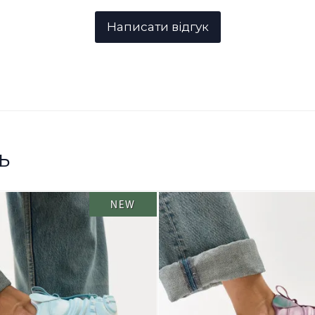
ь
NEW