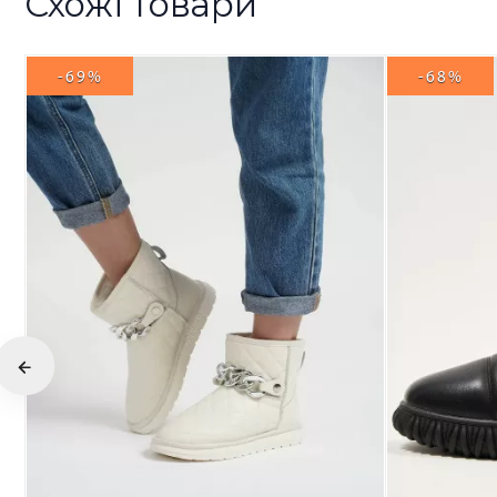
Схожі товари
-69%
-68%