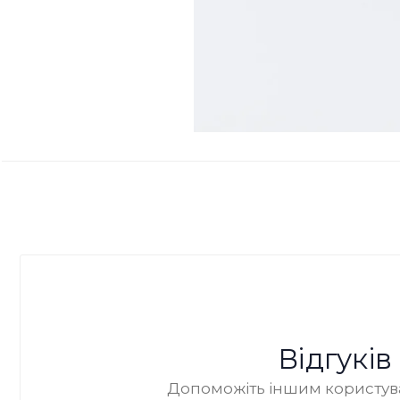
Відгукі
Допоможіть іншим користува