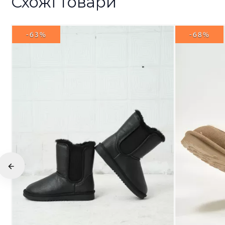
Схожі товари
-63%
-68%