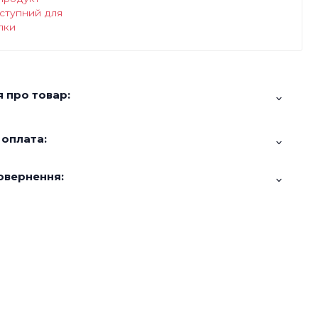
ступний для
пки
 про товар:
 оплата:
овернення: