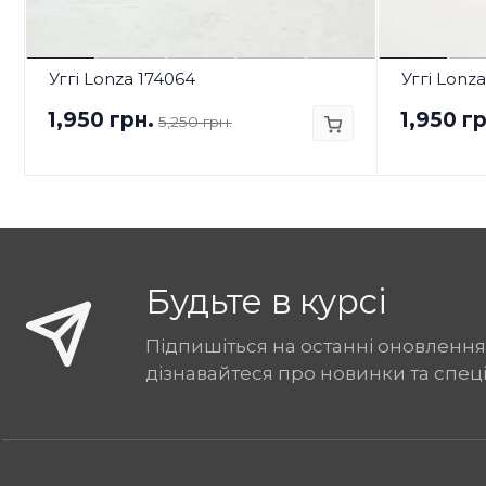
Уггі Lonza 174064
Уггі Lonz
1,950 грн.
1,950 гр
5,250 грн.
Будьте в курсі
Підпишіться на останні оновлення
дізнавайтеся про новинки та спец