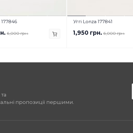
a 177846
Уггі Lonza 177841
н.
1,950 грн.
6,000 грн.
6,000 грн.
 та
іальні пропозиції першими.