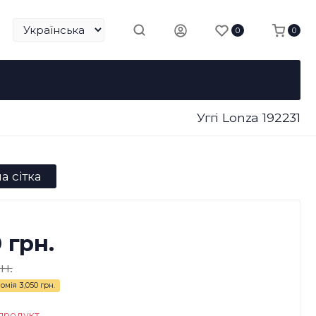
0
0
Уггі Lonza 192231
а сітка
0 грн.
н.
омія
3,050 грн.
продукт