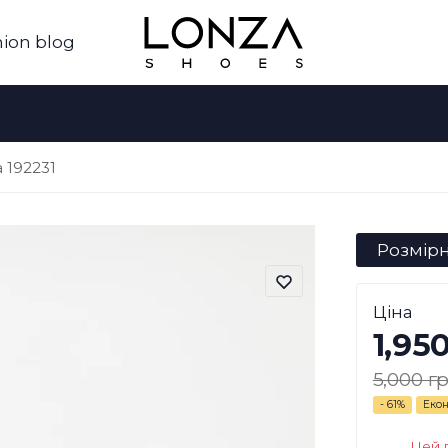
ion blog
a 192231
Розмірн
Ціна
1,95
5,000 гр
- 61%
Екон
Цей 