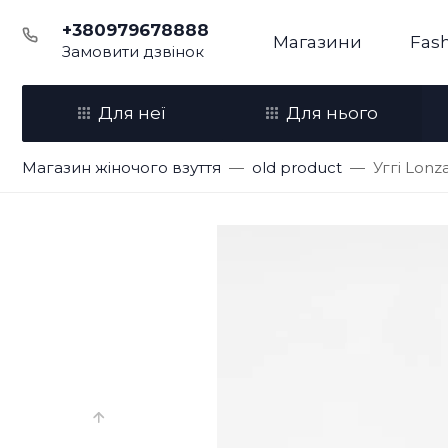
+380979678888
Магазини
Fash
Замовити дзвінок
Для неї
Для нього
Магазин жіночого взуття
old product
Уггі Lonz