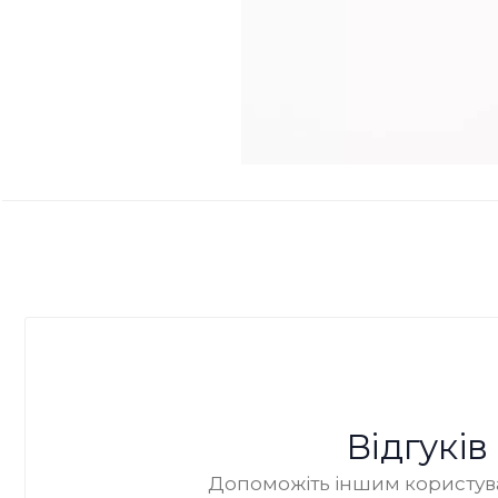
Відгукі
Допоможіть іншим користува