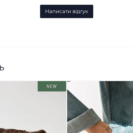
ь
NEW