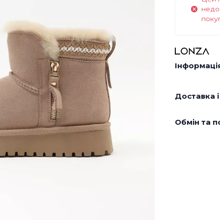
недо
поку
Інформація
Доставка і
Обмін та п