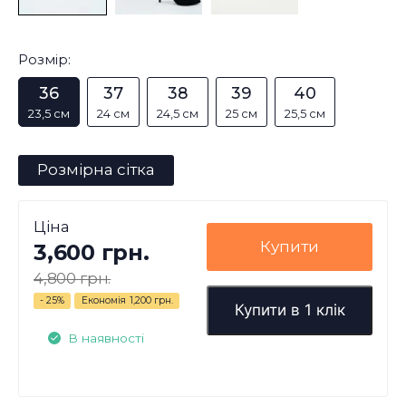
Розмір:
36
37
38
39
40
23,5 см
24 см
24,5 см
25 см
25,5 см
Розмірна сітка
Ціна
Купити
3,600 грн.
4,800 грн.
- 25%
Економія
1,200 грн.
Купити в 1 клік
В наявності