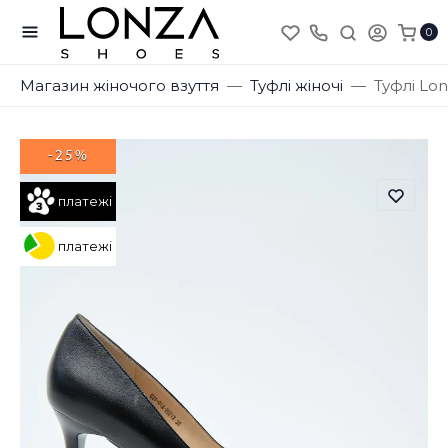
0
Магазин жіночого взуття
Туфлі жіночі
Туфлі Lo
-25%
платежі
платежі