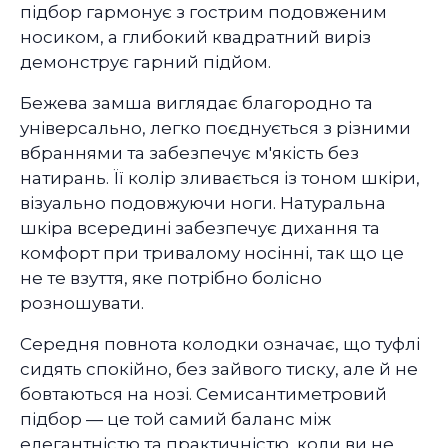
підбор гармонує з гострим подовженим
носиком, а глибокий квадратний виріз
демонструє гарний підйом.
Бежева замша виглядає благородно та
універсально, легко поєднується з різними
вбраннями та забезпечує м'якість без
натирань. Її колір зливається із тоном шкіри,
візуально подовжуючи ноги. Натуральна
шкіра всередині забезпечує дихання та
комфорт при тривалому носінні, так що це
не те взуття, яке потрібно болісно
розношувати.
Середня повнота колодки означає, що туфлі
сидять спокійно, без зайвого тиску, але й не
бовтаються на нозі. Семисантиметровий
підбор — це той самий баланс між
елегантністю та практичністю, коли ви не