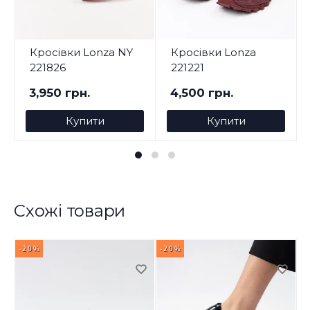
Кросівки Lonza NY
Кросівки Lonza
221826
221221
3,950 грн.
4,500 грн.
Купити
Купити
Схожі товари
-20%
-20%
-