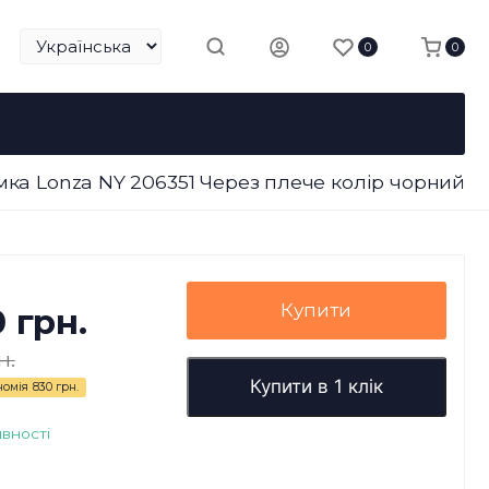
0
0
мка Lonza NY 206351 Через плече колір чорний
Купити
0 грн.
н.
Купити в 1 клік
номія
830 грн.
явності