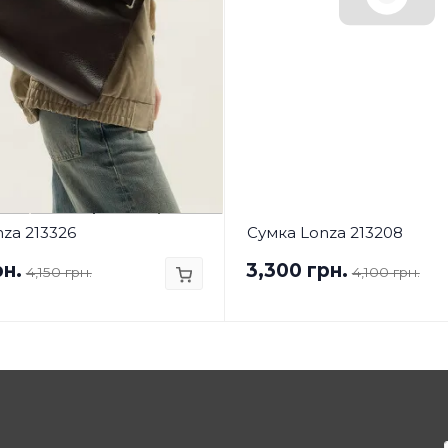
za 213326
Сумка Lonza 213208
рн.
3,300 грн.
4,150 грн.
4,100 грн.