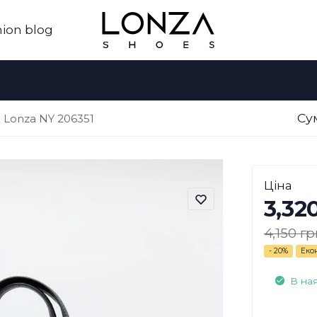
ion blog
Су
 Lonza NY 206351
Ціна
3,32
4,150 гр
- 20%
Еко
В на