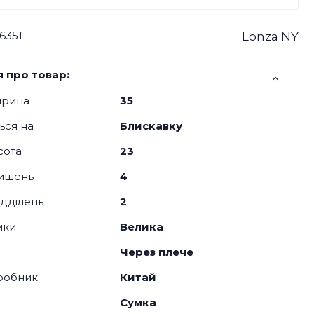
6351
Lonza NY
 про товар:
ирина
35
ься на
Блискавку
сота
23
кишень
4
відділень
2
мки
Велика
Через плече
робник
Китай
Сумка