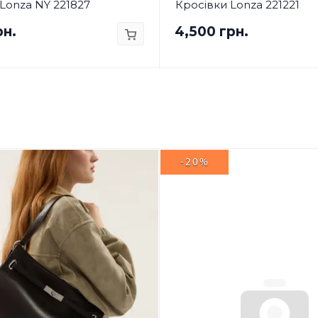
Lonza NY 221827
Кросівки Lonza 221221
рн.
4,500 грн.
-20%