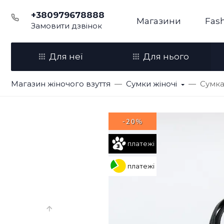
+380979678888
Магазини
Fash
Замовити дзвінок
Для неї
Для нього
Магазин жіночого взуття
Сумки жіночі
Сумка
-20%
платежі
платежі