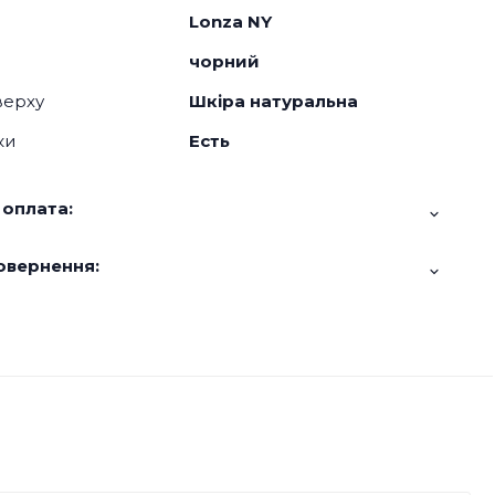
Lonza NY
чорний
верху
Шкіра натуральна
ки
Есть
 оплата:
овернення: