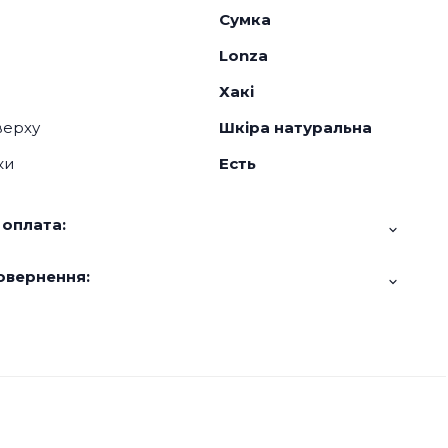
Сумка
Lonza
Хакі
верху
Шкіра натуральна
ки
Есть
 оплата:
овернення: