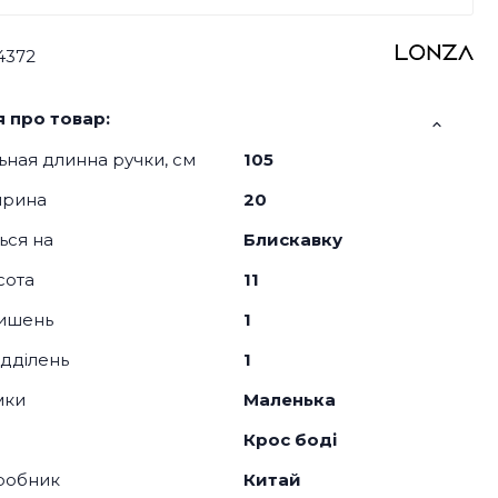
4372
 про товар:
ная длинна ручки, см
105
ирина
20
ься на
Блискавку
сота
11
кишень
1
відділень
1
мки
Маленька
Крос боді
робник
Китай