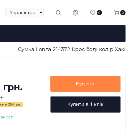
0
0
Сумка Lonza 214372 Крос боді колір Хакі
Купити
0 грн.
н.
Купити в 1 клік
омія
260 грн.
явності