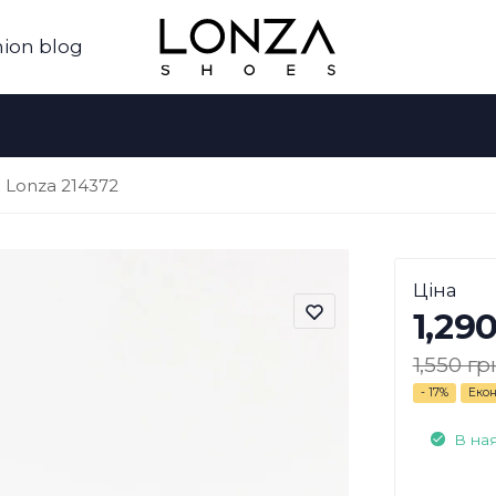
ion blog
 Lonza 214372
Ціна
1,29
1,550 гр
- 17%
Екон
В на