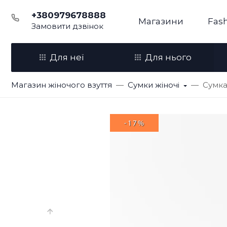
+380979678888
Магазини
Fash
Замовити дзвінок
Для неї
Для нього
Магазин жіночого взуття
Сумки жіночі
Сумка
-17%