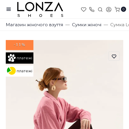
0
Магазин жіночого взуття
Сумки жіночі
Сумка L
-11%
платежі
платежі