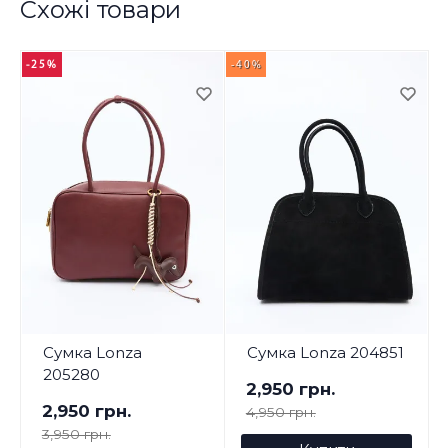
Схожі товари
-25%
-40%
-
Сумка Lonza
Сумка Lonza 204851
205280
2,950 грн.
2,950 грн.
4,950 грн.
3,950 грн.