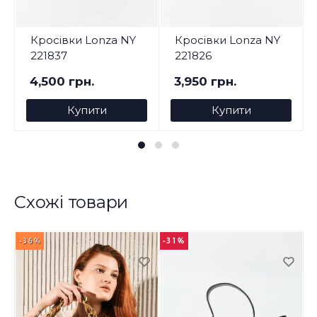
Кросівки Lonza NY
Кросівки Lonza NY
221837
221826
4,500 грн.
3,950 грн.
Купити
Купити
Схожі товари
-36%
-31%
-