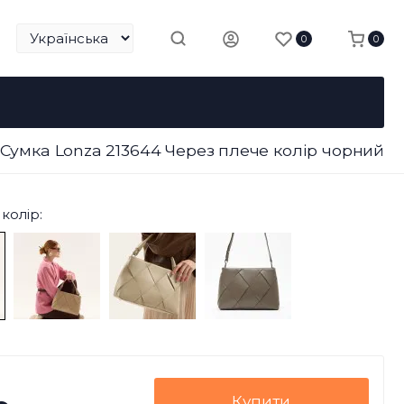
0
0
Сумка Lonza 213644 Через плече колір чорний
колір:
Купити