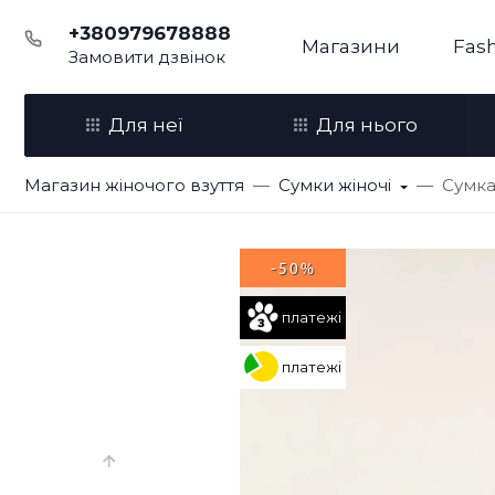
+380979678888
Магазини
Fash
Замовити дзвінок
Для неї
Для нього
Магазин жіночого взуття
Сумки жіночі
Сумка
-50%
платежі
платежі