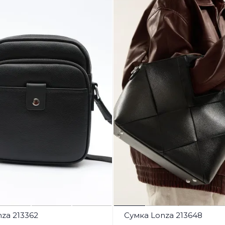
za 213362
Сумка Lonza 213648