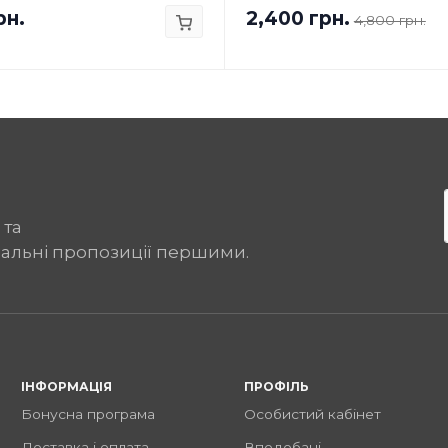
рн.
2,400 грн.
4,800 грн.
 та
іальні пропозиції першими.
ІНФОРМАЦІЯ
ПРОФІЛЬ
Бонусна програма
Особистий кабінет
Доставка і оплата
Вподобані