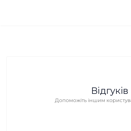
Відгукі
Допоможіть іншим користува