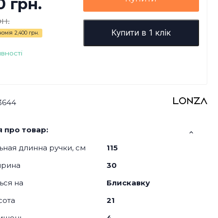
0 грн.
рн.
Купити в 1 клік
номія
2,400 грн.
явності
3644
 про товар:
ная длинна ручки, см
115
ирина
30
ься на
Блискавку
сота
21
кишень
4