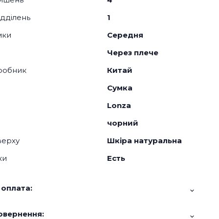
відділень
1
мки
Середня
Через плече
робник
Китай
Сумка
Lonza
чорний
верху
Шкіра натуральна
ки
Есть
 оплата:
овернення: