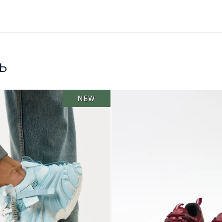
ь
NEW