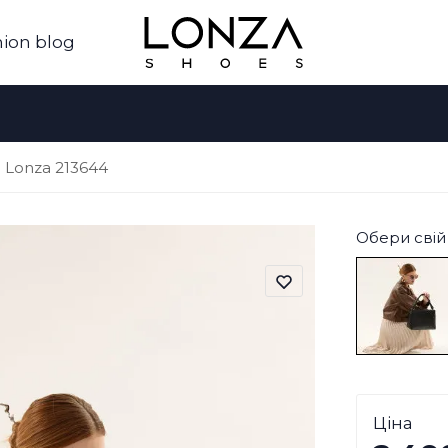
ion blog
 Lonza 213644
Обери свій 
Ціна