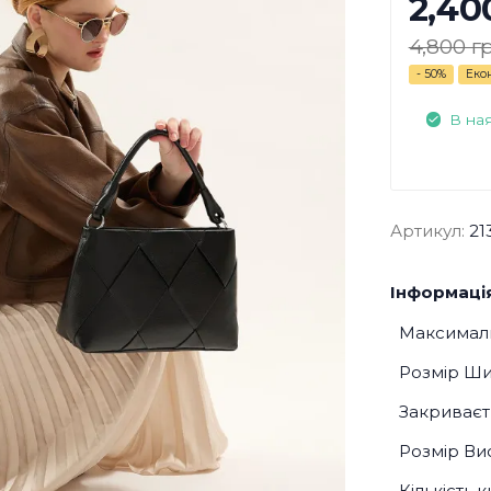
2,40
4,800 г
- 50%
Еко
В на
Артикул:
21
Інформація
Максималь
Розмір Ш
Закриваєт
Розмір Ви
Кількість 