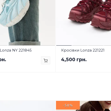
Lonza NY 221845
Кросівки Lonza 221221
рн.
4,500 грн.
-50%