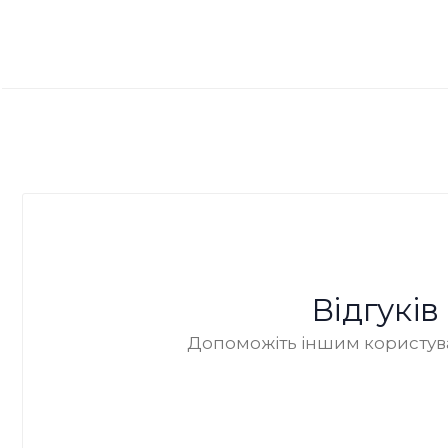
Відгукі
Допоможіть іншим користува