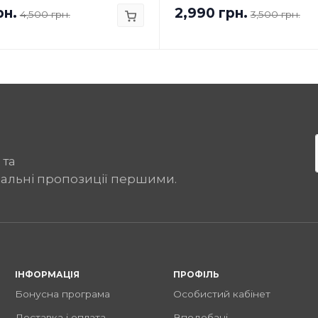
рн.
2,990 грн.
4,500 грн.
3,500 грн.
 та
іальні пропозиції першими.
ІНФОРМАЦІЯ
ПРОФІЛЬ
Бонусна програма
Особистий кабінет
Доставка і оплата
Вподобані