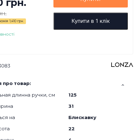
0 грн.
рн.
Купити в 1 клік
номія
1,410 грн.
явності
3083
 про товар:
ная длинна ручки, см
125
ирина
31
ься на
Блискавку
сота
22
кишень
4