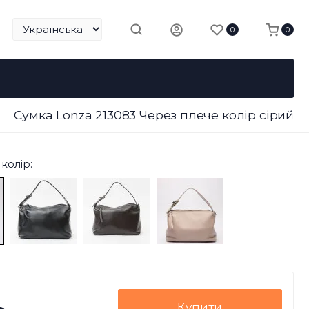
0
0
Сумка Lonza 213083 Через плече колір сірий
колір:
Купити