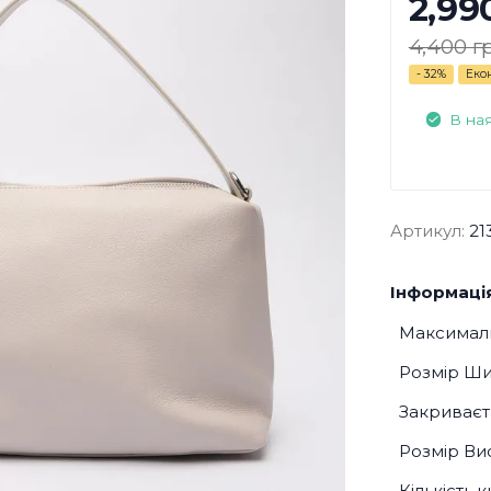
2,99
4,400 г
- 32%
Еко
В на
Артикул:
21
Інформація
Максималь
Розмір Ш
Закриваєт
Розмір Ви
Кількість 