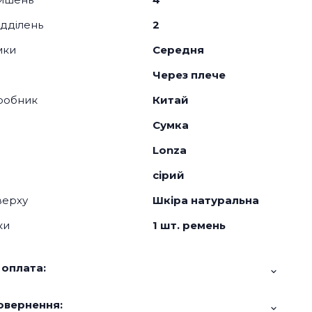
відділень
2
мки
Середня
Через плече
робник
Китай
Сумка
Lonza
сірий
верху
Шкіра натуральна
ки
1 шт. ремень
 оплата:
овернення: