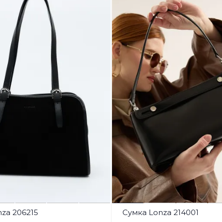
za 206215
Сумка Lonza 214001