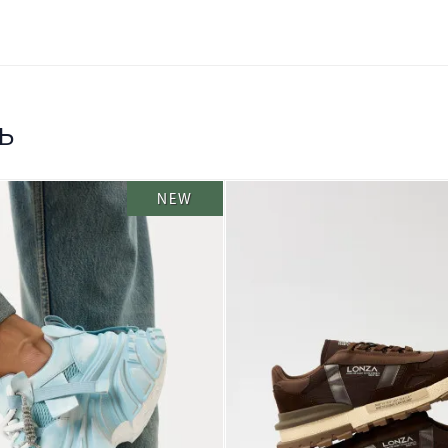
ь
NEW