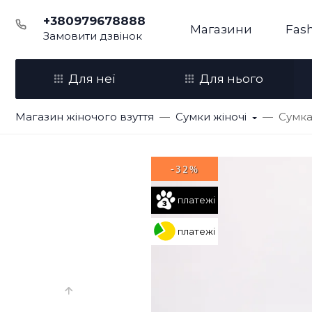
+380979678888
Магазини
Fash
Замовити дзвінок
Для неї
Для нього
Магазин жіночого взуття
Сумки жіночі
Сумка
-32%
платежі
платежі