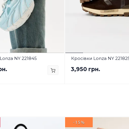
Lonza NY 221845
Кросівки Lonza NY 22182
рн.
3,950 грн.
-15%