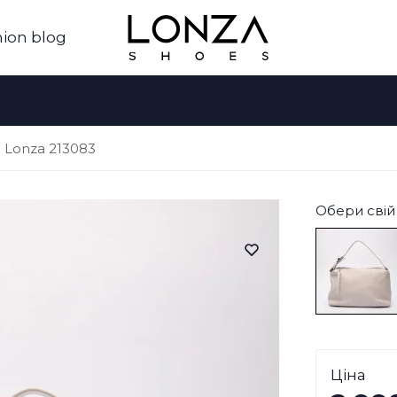
ion blog
 Lonza 213083
Обери свій 
Ціна