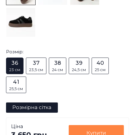
Розмір:
36
37
38
39
40
23 см
23,5 см
24 см
24,5 см
25 см
41
25,5 см
Розмірна сітка
Ціна
Купити
3,650 грн.