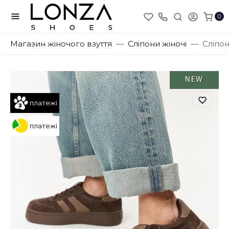
0
Магазин жіночого взуття
Сліпони жіночі
Сліпон
NEW
платежі
платежі