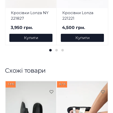
Кросівки Lonza NY
Кросівки Lonza
221827
221221
3,950 грн.
4,500 грн.
Купити
Купити
Схожі товари
-54%
-67%
-