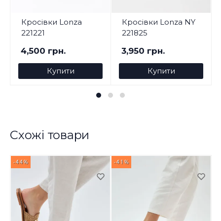
Кросівки Lonza
Кросівки Lonza NY
221221
221825
4,500 грн.
3,950 грн.
Купити
Купити
Схожі товари
-44%
-41%
-