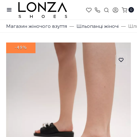
0
Магазин жіночого взуття
Шльопанці жіночі
Шль
-49%