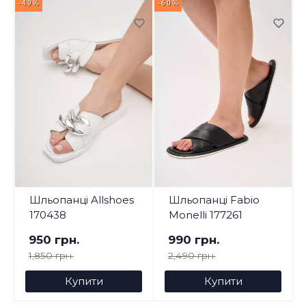
-49%
-60%
-
Шльопанці Allshoes
Шльопанці Fabio
170438
Monelli 177261
950 грн.
990 грн.
1,850 грн.
2,490 грн.
Купити
Купити