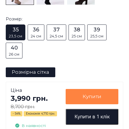
Розмір:
35
36
37
38
39
23,5 см
24 см
24,5 см
25 см
25,5 см
40
26 см
Розмірна сітка
Ціна
Купити
3,990 грн.
8,700 грн.
- 54%
Економія
4,710 грн.
Купити в 1 клік
В наявності