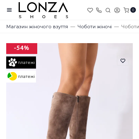
0
Магазин жіночого взуття
Чоботи жіночі
Чоботи
-54%
платежі
платежі