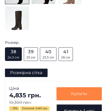
Розмір:
38
39
40
41
24,5 см
25 см
25,5 см
26 см
Розмірна сітка
Ціна
Купити
4,835 грн.
10,300 грн.
- 53%
Економія
5,465 грн.
Купити в 1 клік