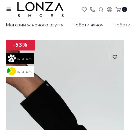
0
Магазин жіночого взуття
Чоботи жіночі
Чоботи
-53%
платежі
платежі