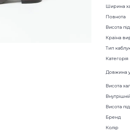
Ширина х
Повнота
Висота пі
Країна ви
Тип каблу
Категорія
Довжина у
Висота ха
Внутрішні
Висота під
Бренд
Колір