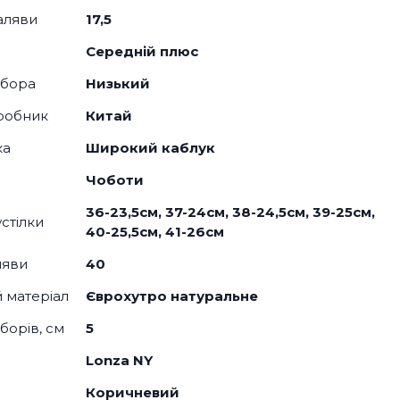
аляви
17,5
Середній плюс
дбора
Низький
робник
Китай
ка
Широкий каблук
Чоботи
36-23,5см, 37-24см, 38-24,5см, 39-25см,
стілки
40-25,5см, 41-26см
ляви
40
й матеріал
Єврохутро натуральне
борів, см
5
Lonza NY
Коричневий