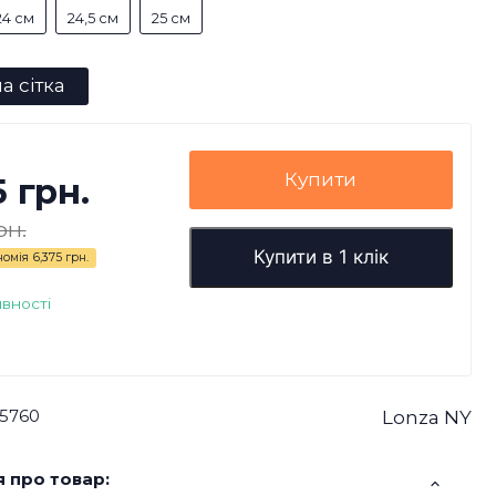
24 см
24,5 см
25 см
а сітка
Купити
5 грн.
рн.
Купити в 1 клік
номія
6,375 грн.
явності
5760
Lonza NY
 про товар: