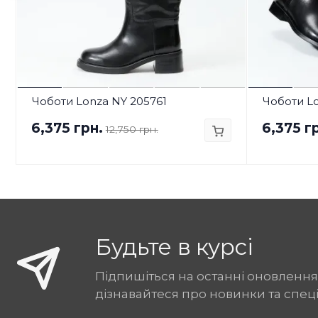
Чоботи Lonza NY 205761
Чоботи L
6,375 грн.
6,375 г
12,750 грн.
Будьте в курсі
Підпишіться на останні оновлення
дізнавайтеся про новинки та спец