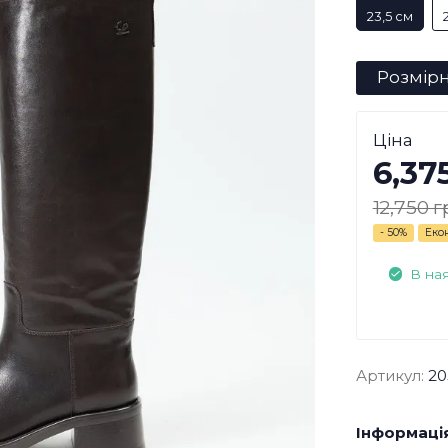
23,5 см
Розмірн
Ціна
6,37
12,750 г
- 50%
Еко
В на
Артикул:
20
Інформація