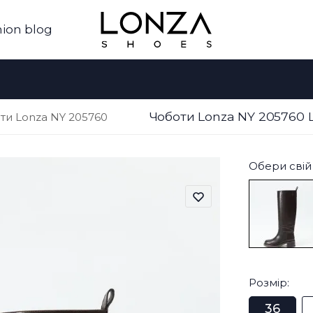
ion blog
Чоботи Lonza NY 205760 
ти Lonza NY 205760
Обери свій 
Розмір:
36