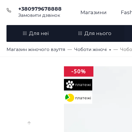
+380979678888
Магазини
Fash
Замовити дзвінок
Для неї
Для нього
Магазин жіночого взуття
Чоботи жіночі
Чобо
-50%
платежі
платежі