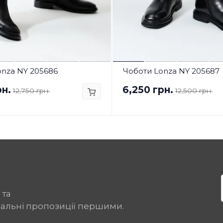
onza NY 205686
Чоботи Lonza NY 205687
рн.
6,250 грн.
12,750 грн.
12,500 грн.
 та
іальні пропозиції першими.