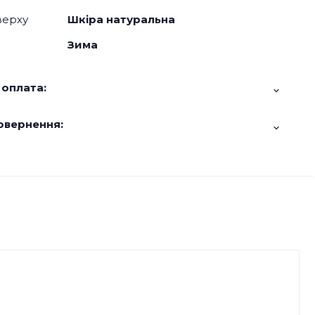
верху
Шкіра натуральна
Зима
 оплата:
овернення: