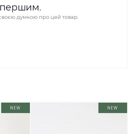
 першим.
своєю думкою про цей товар.
NEW
NEW