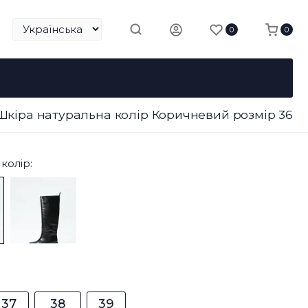
0
0
Шкіра натуральна колір Коричневий розмір 36
колір:
37
38
39