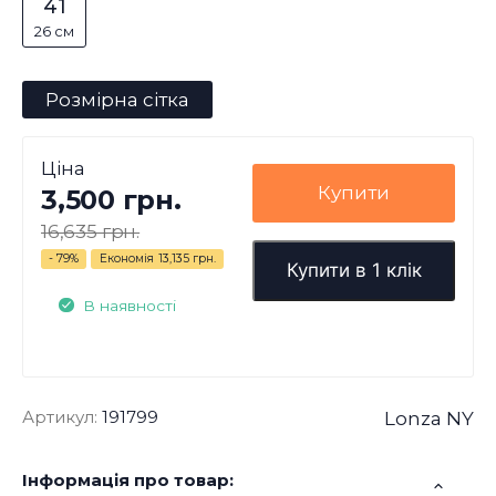
41
26 см
Розмірна сітка
Ціна
Купити
3,500 грн.
16,635 грн.
- 79%
Економія
13,135 грн.
Купити в 1 клік
В наявності
Артикул:
191799
Lonza NY
Інформація про товар: