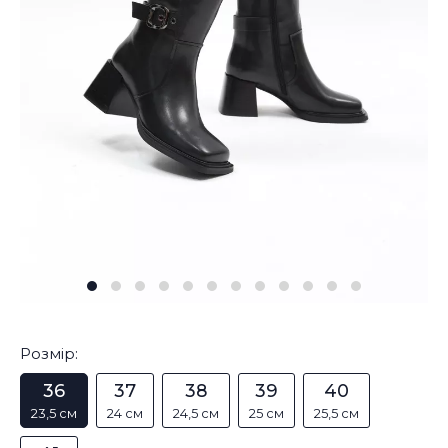
Розмір:
36
37
38
39
40
23,5 см
24 см
24,5 см
25 см
25,5 см