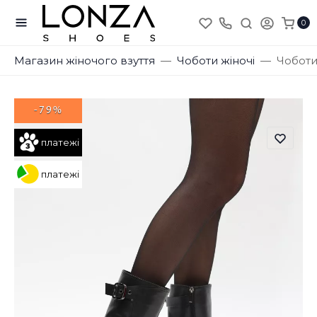
0
Магазин жіночого взуття
Чоботи жіночі
Чоботи
-79%
платежі
платежі