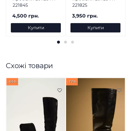
221845
221825
4,500 грн.
3,950 грн.
Купити
Купити
Схожі товари
-65%
-77%
-