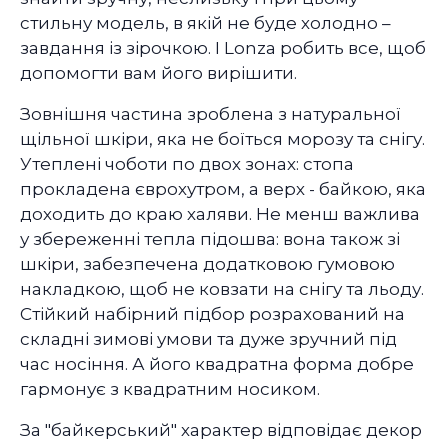
стильну модель, в якій не буде холодно –
завдання із зірочкою. І Lonza робить все, щоб
допомогти вам його вирішити.
Зовнішня частина зроблена з натуральної
щільної шкіри, яка не боїться морозу та снігу.
Утеплені чоботи по двох зонах: стопа
прокладена єврохутром, а верх - байкою, яка
доходить до краю халяви. Не менш важлива
у збереженні тепла підошва: вона також зі
шкіри, забезпечена додатковою гумовою
накладкою, щоб не ковзати на снігу та льоду.
Стійкий набірний підбор розрахований на
складні зимові умови та дуже зручний під
час носіння. А його квадратна форма добре
гармонує з квадратним носиком.
За "байкерський" характер відповідає декор