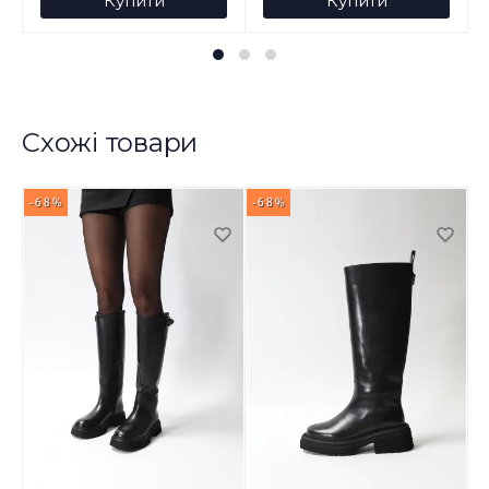
Купити
Купити
Схожі товари
-68%
-68%
-